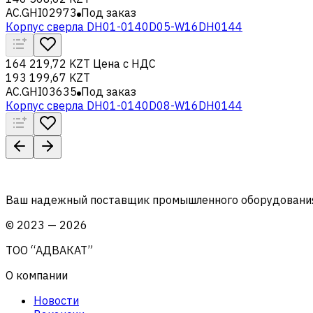
AC.GHI02973
Под заказ
Корпус сверла DH01-0140D05-W16DH0144
164 219,72 KZT
Цена с НДС
193 199,67 KZT
AC.GHI03635
Под заказ
Корпус сверла DH01-0140D08-W16DH0144
Ваш надежный поставщик промышленного оборудования 
©
2023
—
2026
ТОО “АДВАКАТ”
О компании
Новости