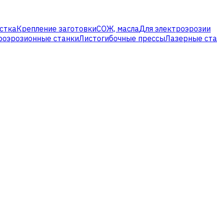
стка
Крепление заготовки
СОЖ, масла
Для электроэрозии
роэрозионные станки
Листогибочные прессы
Лазерные ст