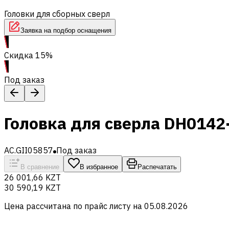
Головки для сборных сверл
Заявка на подбор оснащения
Скидка 15%
Под заказ
Головка для сверла DH014
AC.GII05857
Под заказ
В сравнение
В избранное
Распечатать
26 001,66 KZT
30 590,19 KZT
Цена рассчитана по прайс листу на
05.08.2026