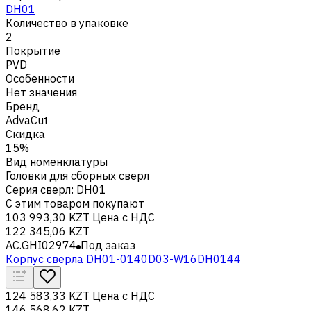
DH01
Количество в упаковке
2
Покрытие
PVD
Особенности
Нет значения
Бренд
AdvaCut
Скидка
15%
Вид номенклатуры
Головки для сборных сверл
Серия сверл
:
DH01
С этим товаром покупают
103 993,30 KZT
Цена с НДС
122 345,06 KZT
AC.GHI02974
Под заказ
Корпус сверла DH01-0140D03-W16DH0144
124 583,33 KZT
Цена с НДС
146 568,62 KZT