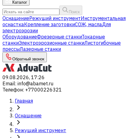
Каталог
Поиск
Оснащение
Режущий инструмент
Инструментальная
оснастка
Крепление заготовки
СОЖ, масла
Для
электроэрозии
Оборудование
Фрезерные станки
Токарные
станки
Электроэрозионные станки
Листогибочные
прессы
Лазерные станки
Обратный звонок
09.08.2026, 17:26
Email
:
info@abamet.ru
Телефон
:
+77000226321
Главная
Оснащение
Режущий инструмент