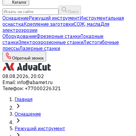
Каталог
Поиск
Оснащение
Режущий инструмент
Инструментальная
оснастка
Крепление заготовки
СОЖ, масла
Для
электроэрозии
Оборудование
Фрезерные станки
Токарные
станки
Электроэрозионные станки
Листогибочные
прессы
Лазерные станки
Обратный звонок
08.08.2026, 20:02
Email
:
info@abamet.ru
Телефон
:
+77000226321
Главная
Оснащение
Режущий инструмент