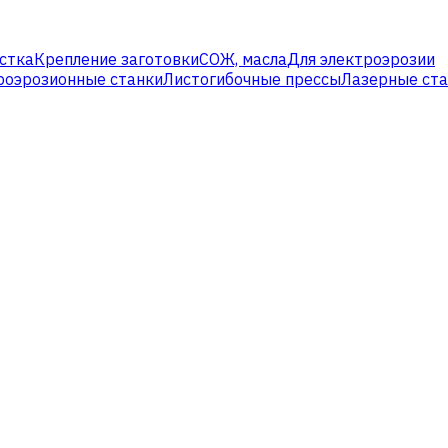
стка
Крепление заготовки
СОЖ, масла
Для электроэрозии
роэрозионные станки
Листогибочные прессы
Лазерные ст