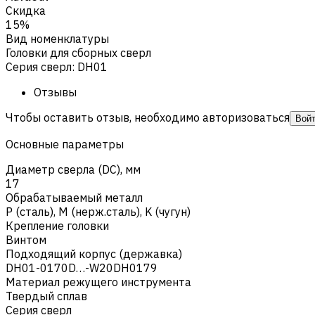
Скидка
15%
Вид номенклатуры
Головки для сборных сверл
Серия сверл
:
DH01
Отзывы
Чтобы оставить отзыв, необходимо авторизоваться
Вой
Основные параметры
Диаметр сверла (DC), мм
17
Обрабатываемый металл
Р (сталь)
,
M (нерж.сталь)
,
K (чугун)
Крепление головки
Винтом
Подходящий корпус (державка)
DH01-0170D…-W20DH0179
Материал режущего инструмента
Твердый сплав
Серия сверл