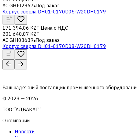
AC.GHI02967
Под заказ
Корпус сверла DH01-0170D05-W20DH0179
171 394,06 KZT
Цена с НДС
201 640,07 KZT
AC.GHI03639
Под заказ
Корпус сверла DH01-0170D08-W20DH0179
Ваш надежный поставщик промышленного оборудования 
©
2023
—
2026
ТОО “АДВАКАТ”
О компании
Новости