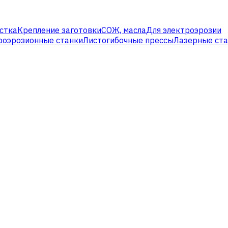
стка
Крепление заготовки
СОЖ, масла
Для электроэрозии
роэрозионные станки
Листогибочные прессы
Лазерные ст