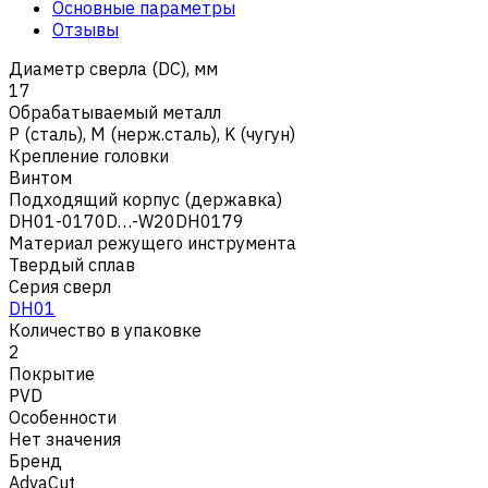
Основные параметры
Отзывы
Диаметр сверла (DC), мм
17
Обрабатываемый металл
Р (сталь)
,
M (нерж.сталь)
,
K (чугун)
Крепление головки
Винтом
Подходящий корпус (державка)
DH01-0170D…-W20DH0179
Материал режущего инструмента
Твердый сплав
Серия сверл
DH01
Количество в упаковке
2
Покрытие
PVD
Особенности
Нет значения
Бренд
AdvaCut