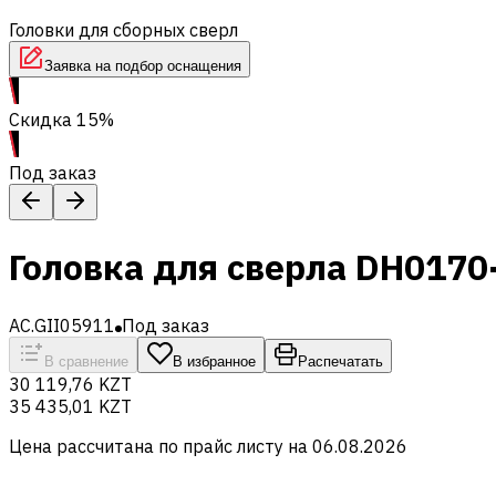
Головки для сборных сверл
Заявка на подбор оснащения
Скидка 15%
Под заказ
Головка для сверла DH017
AC.GII05911
Под заказ
В сравнение
В избранное
Распечатать
30 119,76 KZT
35 435,01 KZT
Цена рассчитана по прайс листу на
06.08.2026