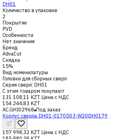
DH01
Количество в упаковке
2
Покрытие
PVD
Особенности
Нет значения
Бренд
AdvaCut
Скидка
15%
Вид номенклатуры
Головки для сборных сверл
Серия сверл
:
DH01
С этим товаром покупают
131 108,11 KZT
Цена с НДС
154 244,83 KZT
AC.GHI02968
Под заказ
Корпус сверла DH01-0170D03-W20DH0179
157 998,32 KZT
Цена с НДС
185 880,38 KZT