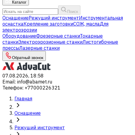
Каталог
Поиск
Оснащение
Режущий инструмент
Инструментальная
оснастка
Крепление заготовки
СОЖ, масла
Для
электроэрозии
Оборудование
Фрезерные станки
Токарные
станки
Электроэрозионные станки
Листогибочные
прессы
Лазерные станки
Обратный звонок
07.08.2026, 18:58
Email
:
info@abamet.ru
Телефон
:
+77000226321
Главная
Оснащение
Режущий инструмент