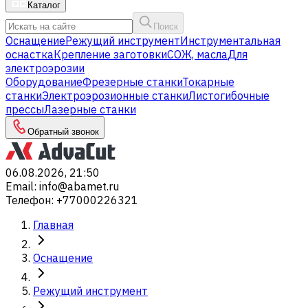
Каталог
Поиск
Оснащение
Режущий инструмент
Инструментальная
оснастка
Крепление заготовки
СОЖ, масла
Для
электроэрозии
Оборудование
Фрезерные станки
Токарные
станки
Электроэрозионные станки
Листогибочные
прессы
Лазерные станки
Обратный звонок
06.08.2026, 21:50
Email
:
info@abamet.ru
Телефон
:
+77000226321
Главная
Оснащение
Режущий инструмент