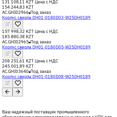
131 108,11 KZT
Цена с НДС
154 244,83 KZT
AC.GHI02966
Под заказ
Корпус сверла DH01-0180D03-W25DH0189
157 998,32 KZT
Цена с НДС
185 880,38 KZT
AC.GHI02965
Под заказ
Корпус сверла DH01-0180D05-W25DH0189
208 251,61 KZT
Цена с НДС
245 001,89 KZT
AC.GHI03640
Под заказ
Корпус сверла DH01-0180D08-W25DH0189
Ваш надежный поставщик промышленного
оборудования и производственных станков с ЧПУ для