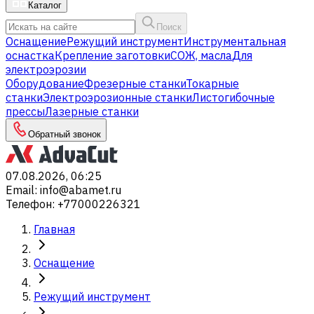
Каталог
Поиск
Оснащение
Режущий инструмент
Инструментальная
оснастка
Крепление заготовки
СОЖ, масла
Для
электроэрозии
Оборудование
Фрезерные станки
Токарные
станки
Электроэрозионные станки
Листогибочные
прессы
Лазерные станки
Обратный звонок
07.08.2026, 06:25
Email
:
info@abamet.ru
Телефон
:
+77000226321
Главная
Оснащение
Режущий инструмент