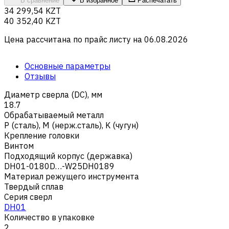
В сравнение
В избранное
Распечатать
34 299,54 KZT
40 352,40 KZT
Цена рассчитана по прайс листу на
06.08.2026
Основные параметры
Отзывы
Диаметр сверла (DC), мм
18.7
Обрабатываемый металл
Р (сталь)
,
M (нерж.сталь)
,
K (чугун)
Крепление головки
Винтом
Подходящий корпус (державка)
DH01-0180D…-W25DH0189
Материал режущего инструмента
Твердый сплав
Серия сверл
DH01
Количество в упаковке
2