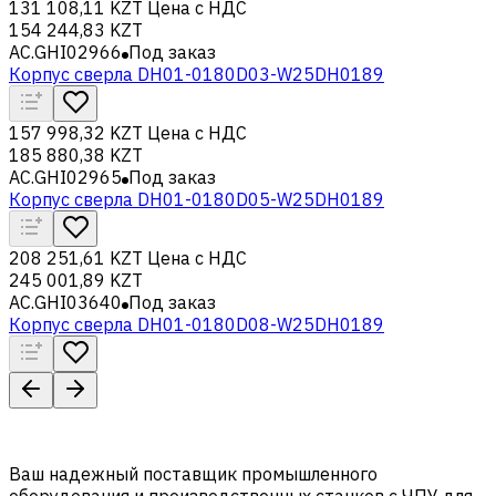
131 108,11 KZT
Цена с НДС
154 244,83 KZT
AC.GHI02966
Под заказ
Корпус сверла DH01-0180D03-W25DH0189
157 998,32 KZT
Цена с НДС
185 880,38 KZT
AC.GHI02965
Под заказ
Корпус сверла DH01-0180D05-W25DH0189
208 251,61 KZT
Цена с НДС
245 001,89 KZT
AC.GHI03640
Под заказ
Корпус сверла DH01-0180D08-W25DH0189
Ваш надежный поставщик промышленного
оборудования и производственных станков с ЧПУ для