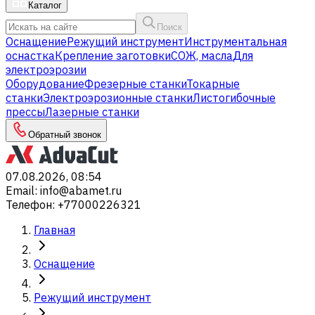
Каталог
Поиск
Оснащение
Режущий инструмент
Инструментальная
оснастка
Крепление заготовки
СОЖ, масла
Для
электроэрозии
Оборудование
Фрезерные станки
Токарные
станки
Электроэрозионные станки
Листогибочные
прессы
Лазерные станки
Обратный звонок
07.08.2026, 08:54
Email
:
info@abamet.ru
Телефон
:
+77000226321
Главная
Оснащение
Режущий инструмент