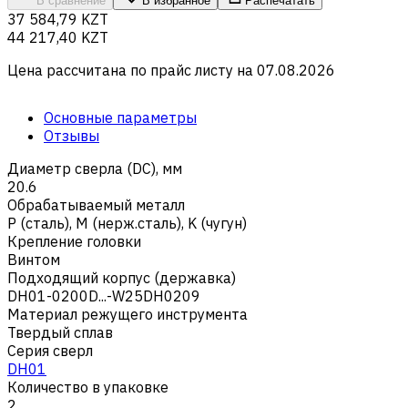
В сравнение
В избранное
Распечатать
37 584,79 KZT
44 217,40 KZT
Цена рассчитана по прайс листу на
07.08.2026
Основные параметры
Отзывы
Диаметр сверла (DC), мм
20.6
Обрабатываемый металл
Р (сталь)
,
M (нерж.сталь)
,
K (чугун)
Крепление головки
Винтом
Подходящий корпус (державка)
DH01-0200D...-W25DH0209
Материал режущего инструмента
Твердый сплав
Серия сверл
DH01
Количество в упаковке
2