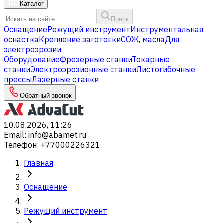
Каталог
Поиск
Оснащение
Режущий инструмент
Инструментальная
оснастка
Крепление заготовки
СОЖ, масла
Для
электроэрозии
Оборудование
Фрезерные станки
Токарные
станки
Электроэрозионные станки
Листогибочные
прессы
Лазерные станки
Обратный звонок
10.08.2026, 11:26
Email
:
info@abamet.ru
Телефон
:
+77000226321
Главная
Оснащение
Режущий инструмент