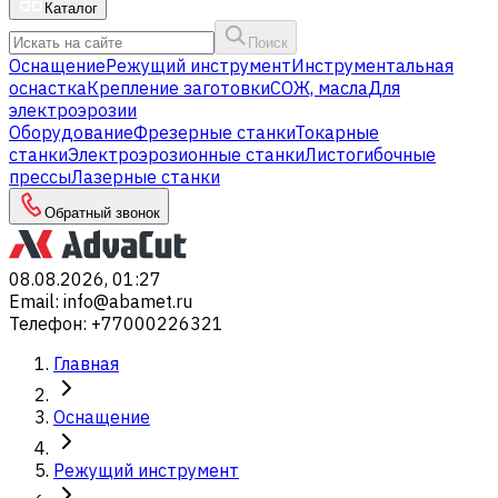
Каталог
Поиск
Оснащение
Режущий инструмент
Инструментальная
оснастка
Крепление заготовки
СОЖ, масла
Для
электроэрозии
Оборудование
Фрезерные станки
Токарные
станки
Электроэрозионные станки
Листогибочные
прессы
Лазерные станки
Обратный звонок
08.08.2026, 01:27
Email
:
info@abamet.ru
Телефон
:
+77000226321
Главная
Оснащение
Режущий инструмент