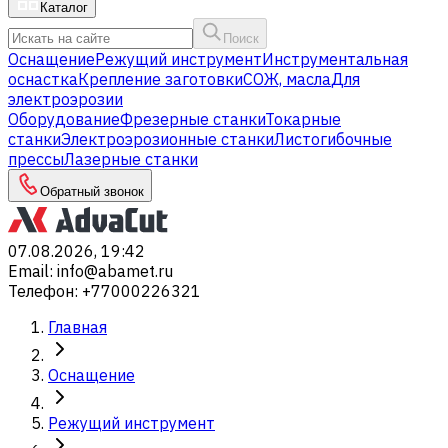
Каталог
Поиск
Оснащение
Режущий инструмент
Инструментальная
оснастка
Крепление заготовки
СОЖ, масла
Для
электроэрозии
Оборудование
Фрезерные станки
Токарные
станки
Электроэрозионные станки
Листогибочные
прессы
Лазерные станки
Обратный звонок
07.08.2026, 19:42
Email
:
info@abamet.ru
Телефон
:
+77000226321
Главная
Оснащение
Режущий инструмент