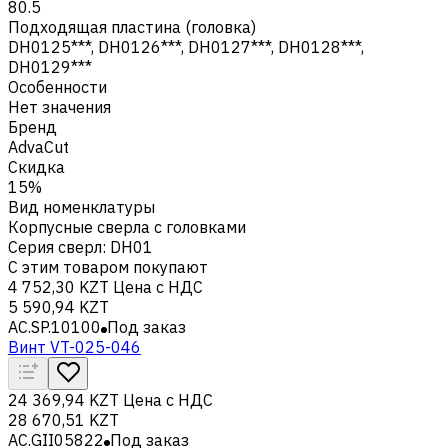
80.5
Подходящая пластина (головка)
DH0125***, DH0126***, DH0127***, DH0128***,
DH0129***
Особенности
Нет значения
Бренд
AdvaCut
Скидка
15%
Вид номенклатуры
Корпусные сверла с головками
Серия сверл
:
DH01
С этим товаром покупают
4 752,30 KZT
Цена с НДС
5 590,94 KZT
AC.SP.10100
Под заказ
Винт VT-025-046
24 369,94 KZT
Цена с НДС
28 670,51 KZT
AC.GII05822
Под заказ