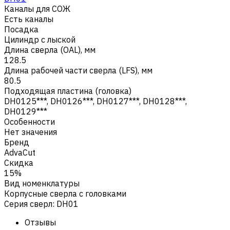
Каналы для СОЖ
Есть каналы
Посадка
Цилиндр с лыской
Длина сверла (OAL), мм
128.5
Длина рабочей части сверла (LFS), мм
80.5
Подходящая пластина (головка)
DH0125***, DH0126***, DH0127***, DH0128***,
DH0129***
Особенности
Нет значения
Бренд
AdvaCut
Скидка
15%
Вид номенклатуры
Корпусные сверла с головками
Серия сверл
:
DH01
Отзывы