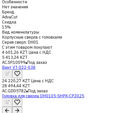
Особенности
Нет значения
Бренд
AdvaCut
Скидка
15%
Вид номенклатуры
Корпусные сверла с головками
Серия сверл
:
DH01
С этим товаром покупают
4 601,26 KZT
Цена с НДС
5 413,24 KZT
AC.SP.10099
Под заказ
Винт VT-022-038
24 220,27 KZT
Цена с НДС
28 494,44 KZT
AC.GII05782
Под заказ
Головка для сверла DH0105-SHPK-CP2025