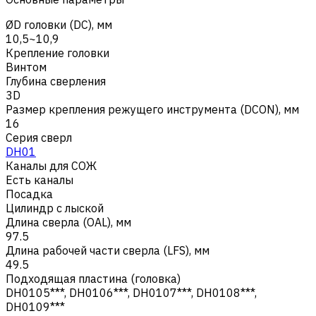
ØD головки (DC), мм
10,5~10,9
Крепление головки
Винтом
Глубина сверления
3D
Размер крепления режущего инструмента (DCON), мм
16
Серия сверл
DH01
Каналы для СОЖ
Есть каналы
Посадка
Цилиндр с лыской
Длина сверла (OAL), мм
97.5
Длина рабочей части сверла (LFS), мм
49.5
Подходящая пластина (головка)
DH0105***, DH0106***, DH0107***, DH0108***,
DH0109***