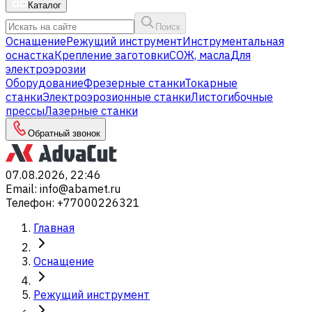
Каталог
Поиск
Оснащение
Режущий инструмент
Инструментальная
оснастка
Крепление заготовки
СОЖ, масла
Для
электроэрозии
Оборудование
Фрезерные станки
Токарные
станки
Электроэрозионные станки
Листогибочные
прессы
Лазерные станки
Обратный звонок
07.08.2026, 22:46
Email
:
info@abamet.ru
Телефон
:
+77000226321
Главная
Оснащение
Режущий инструмент