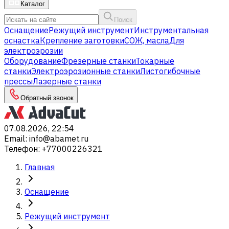
Каталог
Поиск
Оснащение
Режущий инструмент
Инструментальная
оснастка
Крепление заготовки
СОЖ, масла
Для
электроэрозии
Оборудование
Фрезерные станки
Токарные
станки
Электроэрозионные станки
Листогибочные
прессы
Лазерные станки
Обратный звонок
07.08.2026, 22:54
Email
:
info@abamet.ru
Телефон
:
+77000226321
Главная
Оснащение
Режущий инструмент