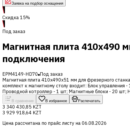
Заявка на подбор оснащения
Скидка 15%
Под заказ
Магнитная плита 410x490 м
подключения
EPM4149-HD70
Под заказ
Магнитная плита 410x490x51 мм для фрезерного станка,
комплект к магнитному столу входит: Блок управления - 1
Проводной котроллер - 1 шт; Магнитные блоки - 20 шт; 
В сравнение
В избранное
Распечатать
3 340 430,85 KZT
3 929 918,64 KZT
Цена рассчитана по прайс листу на
06.08.2026