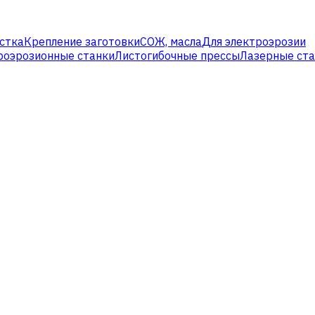
стка
Крепление заготовки
СОЖ, масла
Для электроэрозии
роэрозионные станки
Листогибочные прессы
Лазерные ст