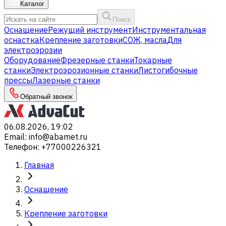
Каталог
Поиск
Оснащение
Режущий инструмент
Инструментальная
оснастка
Крепление заготовки
СОЖ, масла
Для
электроэрозии
Оборудование
Фрезерные станки
Токарные
станки
Электроэрозионные станки
Листогибочные
прессы
Лазерные станки
Обратный звонок
06.08.2026, 19:02
Email
:
info@abamet.ru
Телефон
:
+77000226321
Главная
Оснащение
Крепление заготовки