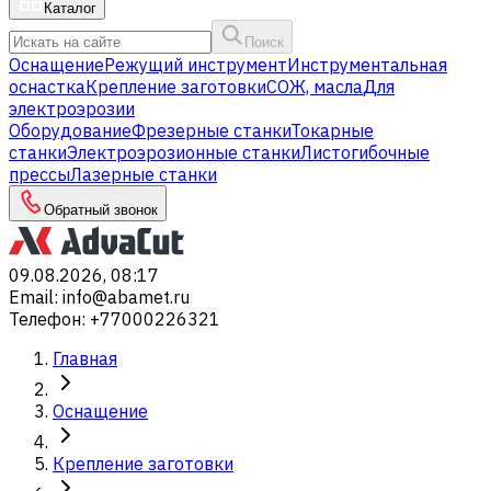
Каталог
Поиск
Оснащение
Режущий инструмент
Инструментальная
оснастка
Крепление заготовки
СОЖ, масла
Для
электроэрозии
Оборудование
Фрезерные станки
Токарные
станки
Электроэрозионные станки
Листогибочные
прессы
Лазерные станки
Обратный звонок
09.08.2026, 08:17
Email
:
info@abamet.ru
Телефон
:
+77000226321
Главная
Оснащение
Крепление заготовки