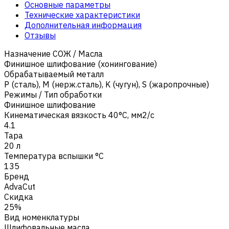
Основные параметры
Технические характеристики
Дополнительная информация
Отзывы
Назначение СОЖ / Масла
Финишное шлифование (хонингование)
Обрабатываемый металл
Р (сталь)
,
M (нерж.сталь)
,
K (чугун)
,
S (жаропрочные)
Режимы / Тип обработки
Финишное шлифование
Кинематическая вязкость 40°C, мм2/с
4.1
Тара
20 л
Температура вспышки °C
135
Бренд
AdvaCut
Скидка
25%
Вид номенклатуры
Шлифовальные масла