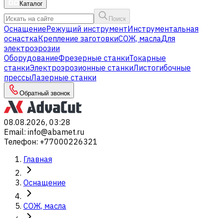
Каталог
Поиск
Оснащение
Режущий инструмент
Инструментальная
оснастка
Крепление заготовки
СОЖ, масла
Для
электроэрозии
Оборудование
Фрезерные станки
Токарные
станки
Электроэрозионные станки
Листогибочные
прессы
Лазерные станки
Обратный звонок
08.08.2026, 03:28
Email
:
info@abamet.ru
Телефон
:
+77000226321
Главная
Оснащение
СОЖ, масла