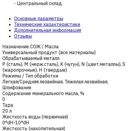
- Центральный склад
Основные параметры
Технические характеристики
Дополнительная информация
Отзывы
Назначение СОЖ / Масла
Универсальный продукт (все материалы)
Обрабатываемый металл
Р (сталь)
,
M (нерж.сталь)
,
K (чугун)
,
N (цвет.металлы)
,
S
(жаропрочные)
,
H (твердые)
Режимы / Тип обработки
Легкая/Средняя лезвийная
,
Тяжелая лезвийная
,
Шлифование
Содержание минерального масла, %
0
Тара
20 л
Жесткость воды (первичная)
0°dH-10°dH
Жесткость (накопительная)