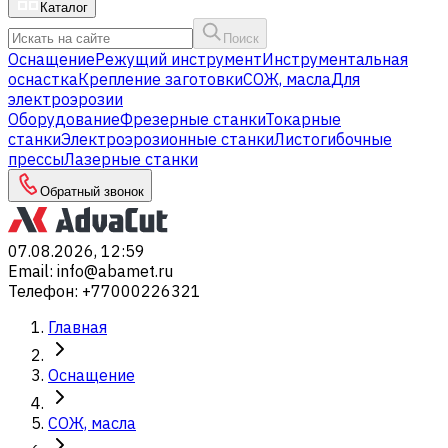
Каталог
Поиск
Оснащение
Режущий инструмент
Инструментальная
оснастка
Крепление заготовки
СОЖ, масла
Для
электроэрозии
Оборудование
Фрезерные станки
Токарные
станки
Электроэрозионные станки
Листогибочные
прессы
Лазерные станки
Обратный звонок
07.08.2026, 12:59
Email
:
info@abamet.ru
Телефон
:
+77000226321
Главная
Оснащение
СОЖ, масла