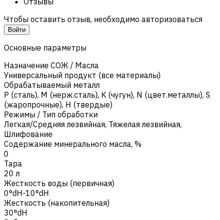
Отзывы
Чтобы оставить отзыв, необходимо авторизоваться
Войти
Основные параметры
Назначение СОЖ / Масла
Универсальный продукт (все материалы)
Обрабатываемый металл
Р (сталь)
,
M (нерж.сталь)
,
K (чугун)
,
N (цвет.металлы)
,
S
(жаропрочные)
,
H (твердые)
Режимы / Тип обработки
Легкая/Средняя лезвийная
,
Тяжелая лезвийная
,
Шлифование
Содержание минерального масла, %
0
Тара
20 л
Жесткость воды (первичная)
0°dH-10°dH
Жесткость (накопительная)
30°dH