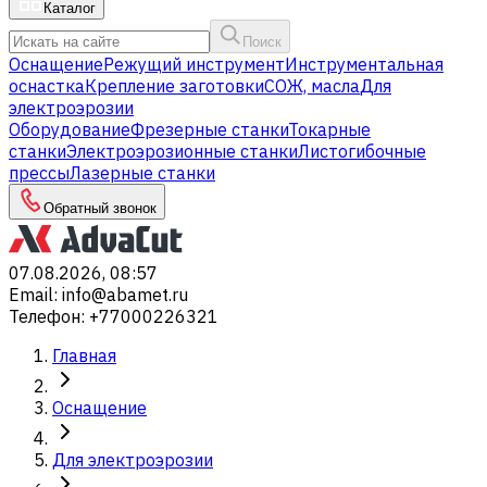
Каталог
Поиск
Оснащение
Режущий инструмент
Инструментальная
оснастка
Крепление заготовки
СОЖ, масла
Для
электроэрозии
Оборудование
Фрезерные станки
Токарные
станки
Электроэрозионные станки
Листогибочные
прессы
Лазерные станки
Обратный звонок
07.08.2026, 08:57
Email
:
info@abamet.ru
Телефон
:
+77000226321
Главная
Оснащение
Для электроэрозии