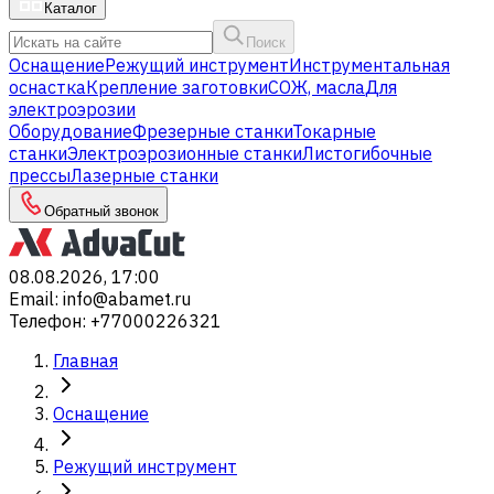
Каталог
Поиск
Оснащение
Режущий инструмент
Инструментальная
оснастка
Крепление заготовки
СОЖ, масла
Для
электроэрозии
Оборудование
Фрезерные станки
Токарные
станки
Электроэрозионные станки
Листогибочные
прессы
Лазерные станки
Обратный звонок
08.08.2026, 17:00
Email
:
info@abamet.ru
Телефон
:
+77000226321
Главная
Оснащение
Режущий инструмент