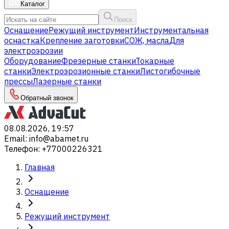
Каталог
Поиск
Оснащение
Режущий инструмент
Инструментальная
оснастка
Крепление заготовки
СОЖ, масла
Для
электроэрозии
Оборудование
Фрезерные станки
Токарные
станки
Электроэрозионные станки
Листогибочные
прессы
Лазерные станки
Обратный звонок
08.08.2026, 19:57
Email
:
info@abamet.ru
Телефон
:
+77000226321
Главная
Оснащение
Режущий инструмент