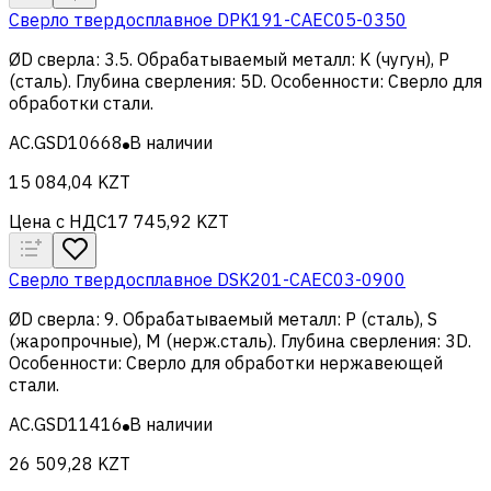
Сверло твердосплавное DPK191-CAEC05-0350
ØD сверла
:
3.5
.
Обрабатываемый металл
:
K (чугун), Р
(сталь)
.
Глубина сверления
:
5D
.
Особенности
:
Сверло для
обработки стали
.
AC.GSD10668
В наличии
15 084,04 KZT
Цена с НДС
17 745,92 KZT
Сверло твердосплавное DSK201-CAEC03-0900
ØD сверла
:
9
.
Обрабатываемый металл
:
Р (сталь), S
(жаропрочные), M (нерж.сталь)
.
Глубина сверления
:
3D
.
Особенности
:
Сверло для обработки нержавеющей
стали
.
AC.GSD11416
В наличии
26 509,28 KZT