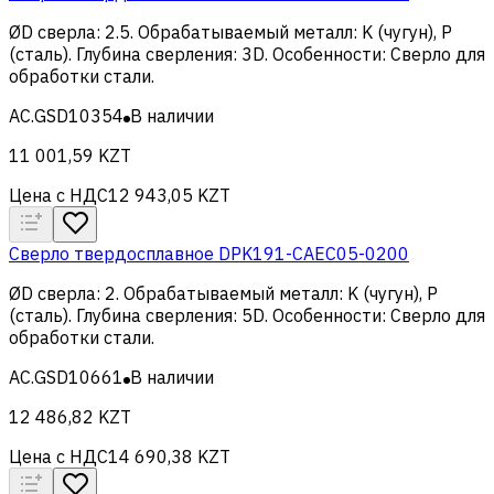
ØD сверла
:
2.5
.
Обрабатываемый металл
:
K (чугун), Р
(сталь)
.
Глубина сверления
:
3D
.
Особенности
:
Сверло для
обработки стали
.
AC.GSD10354
В наличии
11 001,59 KZT
Цена с НДС
12 943,05 KZT
Сверло твердосплавное DPK191-CAEC05-0200
ØD сверла
:
2
.
Обрабатываемый металл
:
K (чугун), Р
(сталь)
.
Глубина сверления
:
5D
.
Особенности
:
Сверло для
обработки стали
.
AC.GSD10661
В наличии
12 486,82 KZT
Цена с НДС
14 690,38 KZT