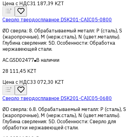
Цена с НДС
31 187,39 KZT
Сверло твердосплавное DSK201-CAIC05-0800
ØD сверла
:
8
.
Обрабатываемый металл
:
Р (сталь), S
(жаропрочные), M (нерж.сталь), N (цвет.металлы)
.
Глубина сверления
:
5D
.
Особенности
:
Обработка
нержавеющей стали
.
AC.GSD02477
В наличии
28 111,45 KZT
Цена с НДС
33 072,30 KZT
Сверло твердосплавное DSK201-CAIC05-0680
ØD сверла
:
6.8
.
Обрабатываемый металл
:
Р (сталь), S
(жаропрочные), M (нерж.сталь), N (цвет.металлы)
.
Глубина сверления
:
5D
.
Особенности
:
Сверло для
обработки нержавеющей стали
.