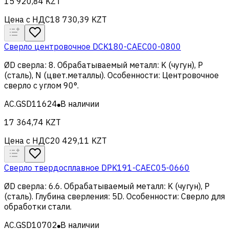
15 920,84 KZT
Цена с НДС
18 730,39 KZT
Сверло центровочное DCK180-CAEC00-0800
ØD сверла
:
8
.
Обрабатываемый металл
:
K (чугун), Р
(сталь), N (цвет.металлы)
.
Особенности
:
Центровочное
сверло с углом 90°
.
AC.GSD11624
В наличии
17 364,74 KZT
Цена с НДС
20 429,11 KZT
Сверло твердосплавное DPK191-CAEC05-0660
ØD сверла
:
6.6
.
Обрабатываемый металл
:
K (чугун), Р
(сталь)
.
Глубина сверления
:
5D
.
Особенности
:
Сверло для
обработки стали
.
AC.GSD10702
В наличии