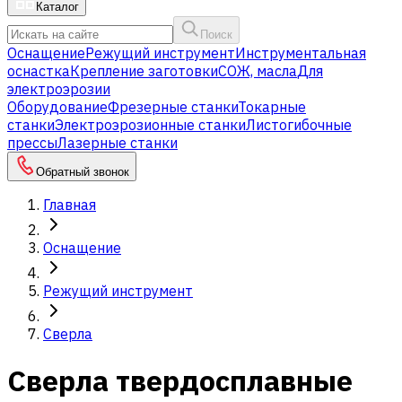
Каталог
Поиск
Оснащение
Режущий инструмент
Инструментальная
оснастка
Крепление заготовки
СОЖ, масла
Для
электроэрозии
Оборудование
Фрезерные станки
Токарные
станки
Электроэрозионные станки
Листогибочные
прессы
Лазерные станки
Обратный звонок
Главная
Оснащение
Режущий инструмент
Сверла
Сверла твердосплавные