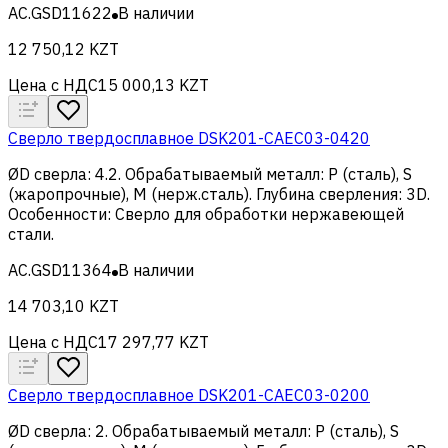
AC.GSD11622
В наличии
12 750,12 KZT
Цена с НДС
15 000,13 KZT
Сверло твердосплавное DSK201-CAEC03-0420
ØD сверла
:
4.2
.
Обрабатываемый металл
:
Р (сталь), S
(жаропрочные), M (нерж.сталь)
.
Глубина сверления
:
3D
.
Особенности
:
Сверло для обработки нержавеющей
стали
.
AC.GSD11364
В наличии
14 703,10 KZT
Цена с НДС
17 297,77 KZT
Сверло твердосплавное DSK201-CAEC03-0200
ØD сверла
:
2
.
Обрабатываемый металл
:
Р (сталь), S