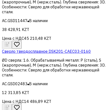
(жаропрочные), M (нерж.сталь)
.
Глубина сверления
:
3D
.
Особенности
:
Сверло для обработки нержавеющей
стали
.
AC.GSD11447
В наличии
38 428,91 KZT
Цена с НДС
45 210,48 KZT
Сверло твердосплавное DSK201-CAEC03-0160
ØD сверла
:
1.6
.
Обрабатываемый металл
:
Р (сталь), S
(жаропрочные), M (нерж.сталь)
.
Глубина сверления
:
3D
.
Особенности
:
Сверло для обработки нержавеющей
стали
.
AC.GSD02483
В наличии
12 313,85 KZT
Цена с НДС
14 486,89 KZT