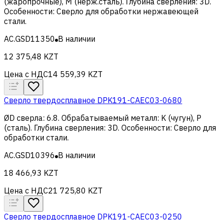
(жаропрочные), M (нерж.сталь)
.
Глубина сверления
:
3D
.
Особенности
:
Сверло для обработки нержавеющей
стали
.
AC.GSD11350
В наличии
12 375,48 KZT
Цена с НДС
14 559,39 KZT
Сверло твердосплавное DPK191-CAEC03-0680
ØD сверла
:
6.8
.
Обрабатываемый металл
:
K (чугун), Р
(сталь)
.
Глубина сверления
:
3D
.
Особенности
:
Сверло для
обработки стали
.
AC.GSD10396
В наличии
18 466,93 KZT
Цена с НДС
21 725,80 KZT
Сверло твердосплавное DPK191-CAEC03-0250