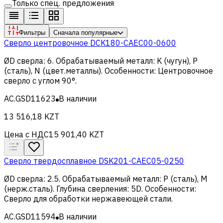
Только спец. предложения
Фильтры
Сначала популярные
Сверло центровочное DCK180-CAEC00-0600
ØD сверла
:
6
.
Обрабатываемый металл
:
K (чугун), Р
(сталь), N (цвет.металлы)
.
Особенности
:
Центровочное
сверло с углом 90°
.
AC.GSD11623
В наличии
13 516,18 KZT
Цена с НДС
15 901,40 KZT
Сверло твердосплавное DSK201-CAEC05-0250
ØD сверла
:
2.5
.
Обрабатываемый металл
:
Р (сталь), M
(нерж.сталь)
.
Глубина сверления
:
5D
.
Особенности
:
Сверло для обработки нержавеющей стали
.
AC.GSD11594
В наличии