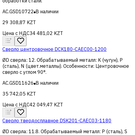
обработки стали
.
AC.GSD10722
В наличии
29 308,87 KZT
Цена с НДС
34 481,02 KZT
Сверло центровочное DCK180-CAEC00-1200
ØD сверла
:
12
.
Обрабатываемый металл
:
K (чугун), Р
(сталь), N (цвет.металлы)
.
Особенности
:
Центровочное
сверло с углом 90°
.
AC.GSD11626
В наличии
35 742,05 KZT
Цена с НДС
42 049,47 KZT
Сверло твердосплавное DSK201-CAEC03-1180
ØD сверла
:
11.8
.
Обрабатываемый металл
:
Р (сталь), S