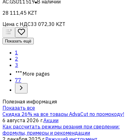
AC.GSD11519
В наличии
28 111,45 KZT
Цена с НДС
33 072,30 KZT
Показать ещё
1
2
3
More pages
77
Полезная информация
Показать все
Скидка 26% на все товары AdvaCut по промокоду!
6 августа 2026 г.
Акции
Как рассчитать режимы резания при сверлении:
формулы, примеры и рекомендации
2 декабря 2025 г.
Режущий инструмент