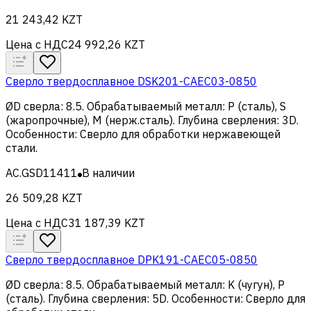
21 243,42 KZT
Цена с НДС
24 992,26 KZT
Сверло твердосплавное DSK201-CAEC03-0850
ØD сверла
:
8.5
.
Обрабатываемый металл
:
Р (сталь), S
(жаропрочные), M (нерж.сталь)
.
Глубина сверления
:
3D
.
Особенности
:
Сверло для обработки нержавеющей
стали
.
AC.GSD11411
В наличии
26 509,28 KZT
Цена с НДС
31 187,39 KZT
Сверло твердосплавное DPK191-CAEC05-0850
ØD сверла
:
8.5
.
Обрабатываемый металл
:
K (чугун), Р
(сталь)
.
Глубина сверления
:
5D
.
Особенности
:
Сверло для