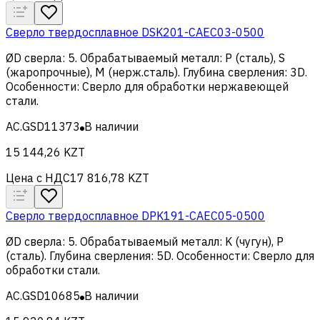
Сверло твердосплавное DSK201-CAEC03-0500
ØD сверла
:
5
.
Обрабатываемый металл
:
Р (сталь), S
(жаропрочные), M (нерж.сталь)
.
Глубина сверления
:
3D
.
Особенности
:
Сверло для обработки нержавеющей
стали
.
AC.GSD11373
В наличии
15 144,26 KZT
Цена с НДС
17 816,78 KZT
Сверло твердосплавное DPK191-CAEC05-0500
ØD сверла
:
5
.
Обрабатываемый металл
:
K (чугун), Р
(сталь)
.
Глубина сверления
:
5D
.
Особенности
:
Сверло для
обработки стали
.
AC.GSD10685
В наличии