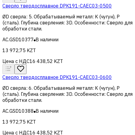
Сверло твердосплавное DPK191-CAEC03-0500
ØD сверла
:
5
.
Обрабатываемый металл
:
K (чугун), Р
(сталь)
.
Глубина сверления
:
3D
.
Особенности
:
Сверло для
обработки стали
.
AC.GSD10377
В наличии
13 972,75 KZT
Цена с НДС
16 438,52 KZT
Сверло твердосплавное DPK191-CAEC03-0600
ØD сверла
:
6
.
Обрабатываемый металл
:
K (чугун), Р
(сталь)
.
Глубина сверления
:
3D
.
Особенности
:
Сверло для
обработки стали
.
AC.GSD10388
В наличии
13 972,75 KZT
Цена с НДС
16 438,52 KZT