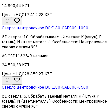
14 800,44 KZT
Цена с НДС
17 412,28 KZT
Сверло центровочное DCK180-CAEC00-1000
ØD сверла
:
10
.
Обрабатываемый металл
:
K (чугун), Р
(сталь), N (цвет.металлы)
.
Особенности
:
Центровочное
сверло с углом 90°
.
AC.GSD11625
В наличии
24 530,38 KZT
Цена с НДС
28 859,27 KZT
Сверло центровочное DCK180-CAEC00-0500
ØD сверла
:
5
.
Обрабатываемый металл
:
K (чугун), Р
(сталь), N (цвет.металлы)
.
Особенности
:
Центровочное
сверло с углом 90°
.