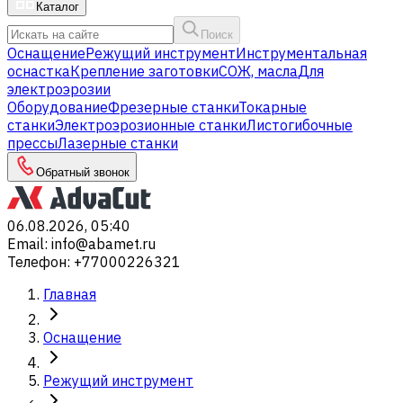
Каталог
Поиск
Оснащение
Режущий инструмент
Инструментальная
оснастка
Крепление заготовки
СОЖ, масла
Для
электроэрозии
Оборудование
Фрезерные станки
Токарные
станки
Электроэрозионные станки
Листогибочные
прессы
Лазерные станки
Обратный звонок
06.08.2026, 05:40
Email
:
info@abamet.ru
Телефон
:
+77000226321
Главная
Оснащение
Режущий инструмент