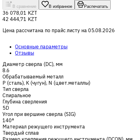
В сравнение
В избранное
Распечатать
36 078,01 KZT
42 444,71 KZT
Цена рассчитана по прайс листу на
05.08.2026
Основные параметры
Отзывы
Диаметр сверла (DC), мм
8.6
Обрабатываемый металл
Р (сталь)
,
K (чугун)
,
N (цвет.металлы)
Тип сверла
Спиральное
Глубина сверления
5D
Угол при вершине сверла (SIG)
140°
Материал режущего инструмента
Твердый сплав
Размер крепления режущего инструмента (DCON), мм