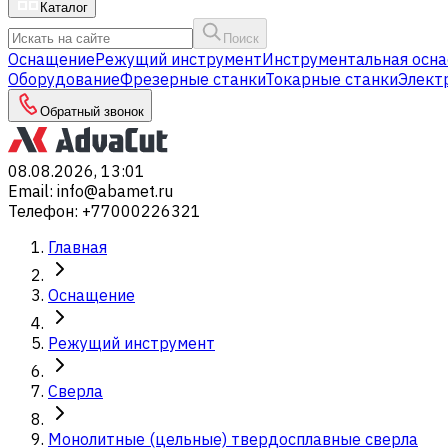
Каталог
Поиск
Оснащение
Режущий инструмент
Инструментальная осна
Оборудование
Фрезерные станки
Токарные станки
Элект
Обратный звонок
08.08.2026, 13:01
Email
:
info@abamet.ru
Телефон
:
+77000226321
Главная
Оснащение
Режущий инструмент
Сверла
Монолитные (цельные) твердосплавные сверла