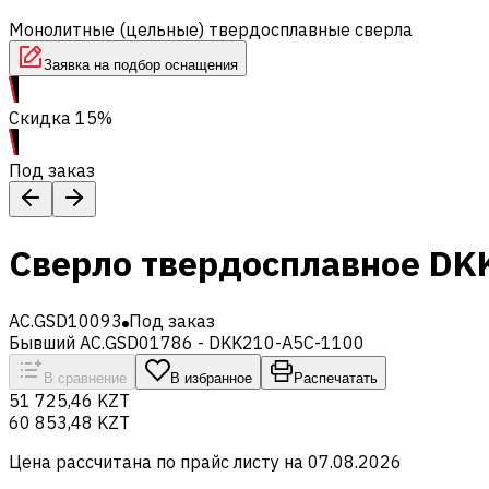
Монолитные (цельные) твердосплавные сверла
Заявка на подбор оснащения
Скидка 15%
Под заказ
Сверло твердосплавное DK
AC.GSD10093
Под заказ
Бывший AC.GSD01786 - DKK210-A5C-1100
В сравнение
В избранное
Распечатать
51 725,46 KZT
60 853,48 KZT
Цена рассчитана по прайс листу на
07.08.2026