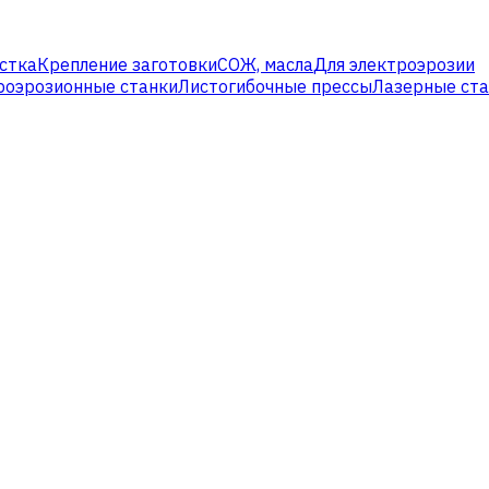
стка
Крепление заготовки
СОЖ, масла
Для электроэрозии
роэрозионные станки
Листогибочные прессы
Лазерные ст