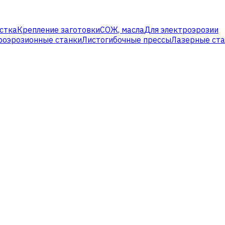
стка
Крепление заготовки
СОЖ, масла
Для электроэрозии
роэрозионные станки
Листогибочные прессы
Лазерные ст