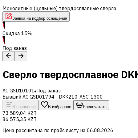
Монолитные (цельные) твердосплавные сверла
Заявка на подбор оснащения
Скидка 15%
Под заказ
Сверло твердосплавное DK
AC.GSD10101
Под заказ
Бывший AC.GSD01794 - DKK210-A5C-1300
В сравнение
В избранное
Распечатать
73 589,04 KZT
86 575,35 KZT
Цена рассчитана по прайс листу на
06.08.2026