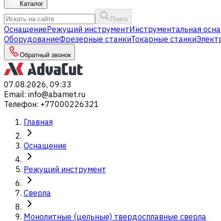
Каталог
Поиск
Оснащение
Режущий инструмент
Инструментальная осна
Оборудование
Фрезерные станки
Токарные станки
Элект
Обратный звонок
07.08.2026, 09:33
Email
:
info@abamet.ru
Телефон
:
+77000226321
Главная
Оснащение
Режущий инструмент
Сверла
Монолитные (цельные) твердосплавные сверла