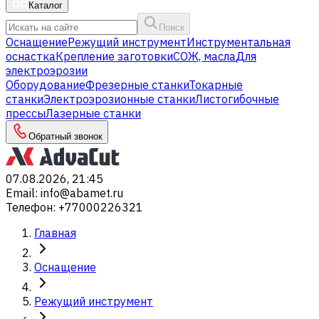
Каталог
Поиск
Оснащение
Режущий инструмент
Инструментальная
оснастка
Крепление заготовки
СОЖ, масла
Для
электроэрозии
Оборудование
Фрезерные станки
Токарные
станки
Электроэрозионные станки
Листогибочные
прессы
Лазерные станки
Обратный звонок
07.08.2026, 21:45
Email
:
info@abamet.ru
Телефон
:
+77000226321
Главная
Оснащение
Режущий инструмент