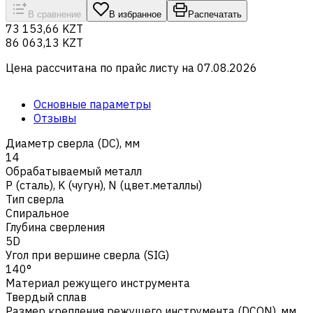
В сравнение
В избранное
Распечатать
73 153,66 KZT
86 063,13 KZT
Цена рассчитана по прайс листу на
07.08.2026
Основные параметры
Отзывы
Диаметр сверла (DC), мм
14
Обрабатываемый металл
Р (сталь)
,
K (чугун)
,
N (цвет.металлы)
Тип сверла
Спиральное
Глубина сверления
5D
Угол при вершине сверла (SIG)
140°
Материал режущего инструмента
Твердый сплав
Размер крепления режущего инструмента (DCON), мм