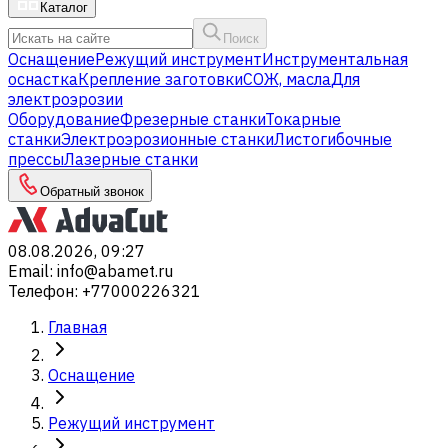
Каталог
Поиск
Оснащение
Режущий инструмент
Инструментальная
оснастка
Крепление заготовки
СОЖ, масла
Для
электроэрозии
Оборудование
Фрезерные станки
Токарные
станки
Электроэрозионные станки
Листогибочные
прессы
Лазерные станки
Обратный звонок
08.08.2026, 09:27
Email
:
info@abamet.ru
Телефон
:
+77000226321
Главная
Оснащение
Режущий инструмент