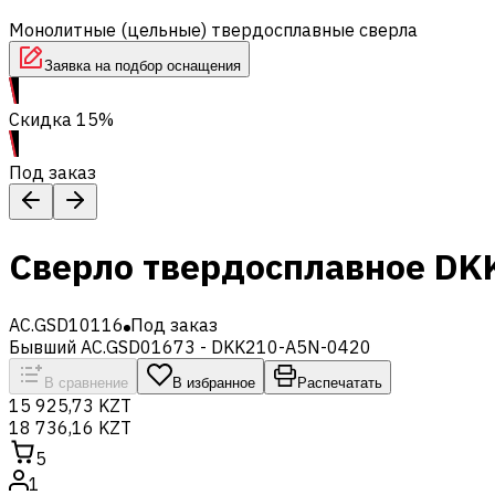
Монолитные (цельные) твердосплавные сверла
Заявка на подбор оснащения
Скидка 15%
Под заказ
Сверло твердосплавное DK
AC.GSD10116
Под заказ
Бывший AC.GSD01673 - DKK210-A5N-0420
В сравнение
В избранное
Распечатать
15 925,73 KZT
18 736,16 KZT
5
1