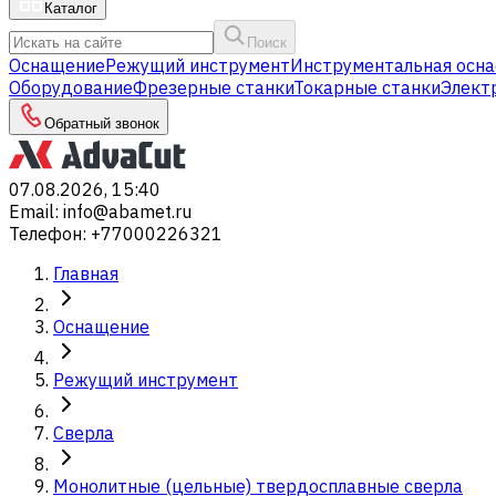
Каталог
Поиск
Оснащение
Режущий инструмент
Инструментальная осна
Оборудование
Фрезерные станки
Токарные станки
Элект
Обратный звонок
07.08.2026, 15:40
Email
:
info@abamet.ru
Телефон
:
+77000226321
Главная
Оснащение
Режущий инструмент
Сверла
Монолитные (цельные) твердосплавные сверла