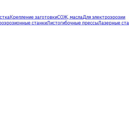
стка
Крепление заготовки
СОЖ, масла
Для электроэрозии
роэрозионные станки
Листогибочные прессы
Лазерные ст