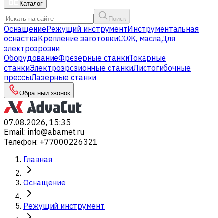
Каталог
Поиск
Оснащение
Режущий инструмент
Инструментальная
оснастка
Крепление заготовки
СОЖ, масла
Для
электроэрозии
Оборудование
Фрезерные станки
Токарные
станки
Электроэрозионные станки
Листогибочные
прессы
Лазерные станки
Обратный звонок
07.08.2026, 15:35
Email
:
info@abamet.ru
Телефон
:
+77000226321
Главная
Оснащение
Режущий инструмент