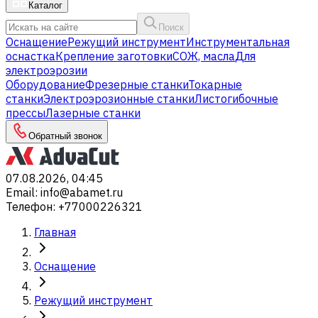
Каталог
Поиск
Оснащение
Режущий инструмент
Инструментальная
оснастка
Крепление заготовки
СОЖ, масла
Для
электроэрозии
Оборудование
Фрезерные станки
Токарные
станки
Электроэрозионные станки
Листогибочные
прессы
Лазерные станки
Обратный звонок
07.08.2026, 04:45
Email
:
info@abamet.ru
Телефон
:
+77000226321
Главная
Оснащение
Режущий инструмент