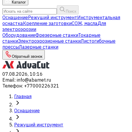
Каталог
Поиск
Оснащение
Режущий инструмент
Инструментальная
оснастка
Крепление заготовки
СОЖ, масла
Для
электроэрозии
Оборудование
Фрезерные станки
Токарные
станки
Электроэрозионные станки
Листогибочные
прессы
Лазерные станки
Обратный звонок
07.08.2026, 10:16
Email
:
info@abamet.ru
Телефон
:
+77000226321
Главная
Оснащение
Режущий инструмент