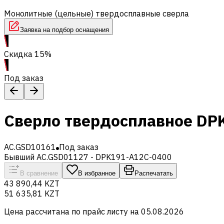
Монолитные (цельные) твердосплавные сверла
Заявка на подбор оснащения
Скидка 15%
Под заказ
Сверло твердосплавное DP
AC.GSD10161
Под заказ
Бывший AC.GSD01127 - DPK191-A12C-0400
В сравнение
В избранное
Распечатать
43 890,44 KZT
51 635,81 KZT
Цена рассчитана по прайс листу на
05.08.2026