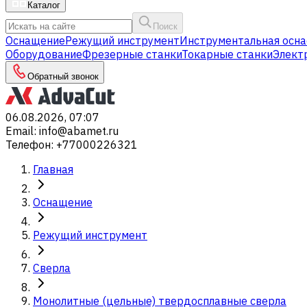
Каталог
Поиск
Оснащение
Режущий инструмент
Инструментальная осна
Оборудование
Фрезерные станки
Токарные станки
Элект
Обратный звонок
06.08.2026, 07:07
Email
:
info@abamet.ru
Телефон
:
+77000226321
Главная
Оснащение
Режущий инструмент
Сверла
Монолитные (цельные) твердосплавные сверла