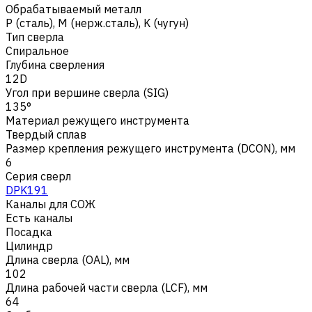
Обрабатываемый металл
Р (сталь)
,
M (нерж.сталь)
,
K (чугун)
Тип сверла
Спиральное
Глубина сверления
12D
Угол при вершине сверла (SIG)
135°
Материал режущего инструмента
Твердый сплав
Размер крепления режущего инструмента (DCON), мм
6
Серия сверл
DPK191
Каналы для СОЖ
Есть каналы
Посадка
Цилиндр
Длина сверла (OAL), мм
102
Длина рабочей части сверла (LCF), мм
64