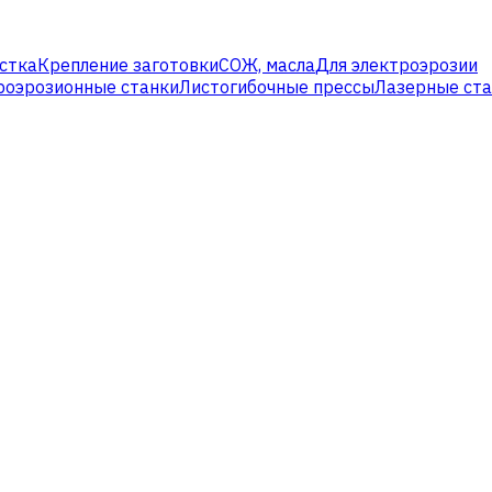
стка
Крепление заготовки
СОЖ, масла
Для электроэрозии
роэрозионные станки
Листогибочные прессы
Лазерные ст