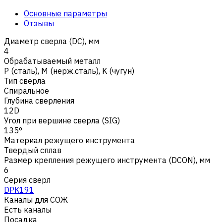
Основные параметры
Отзывы
Диаметр сверла (DC), мм
4
Обрабатываемый металл
Р (сталь)
,
M (нерж.сталь)
,
K (чугун)
Тип сверла
Спиральное
Глубина сверления
12D
Угол при вершине сверла (SIG)
135°
Материал режущего инструмента
Твердый сплав
Размер крепления режущего инструмента (DCON), мм
6
Серия сверл
DPK191
Каналы для СОЖ
Есть каналы
Посадка