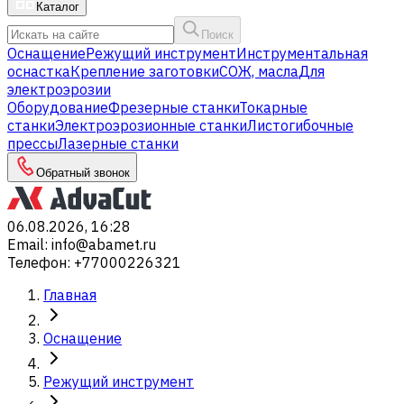
Каталог
Поиск
Оснащение
Режущий инструмент
Инструментальная
оснастка
Крепление заготовки
СОЖ, масла
Для
электроэрозии
Оборудование
Фрезерные станки
Токарные
станки
Электроэрозионные станки
Листогибочные
прессы
Лазерные станки
Обратный звонок
06.08.2026, 16:28
Email
:
info@abamet.ru
Телефон
:
+77000226321
Главная
Оснащение
Режущий инструмент