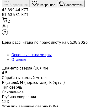
В сравнение
В избранное
Распечатать
43 890,44 KZT
51 635,81 KZT
2
1
Цена рассчитана по прайс листу на
05.08.2026
Основные параметры
Отзывы
Диаметр сверла (DC), мм
4.5
Обрабатываемый металл
Р (сталь)
,
M (нерж.сталь)
,
K (чугун)
Тип сверла
Спиральное
Глубина сверления
12D
Угол при вершине сверла (SIG)