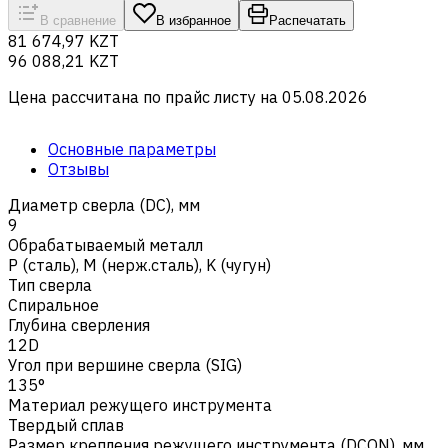
В сравнение
В избранное
Распечатать
81 674,97 KZT
96 088,21 KZT
Цена рассчитана по прайс листу на
05.08.2026
Основные параметры
Отзывы
Диаметр сверла (DC), мм
9
Обрабатываемый металл
Р (сталь)
,
M (нерж.сталь)
,
K (чугун)
Тип сверла
Спиральное
Глубина сверления
12D
Угол при вершине сверла (SIG)
135°
Материал режущего инструмента
Твердый сплав
Размер крепления режущего инструмента (DCON), мм