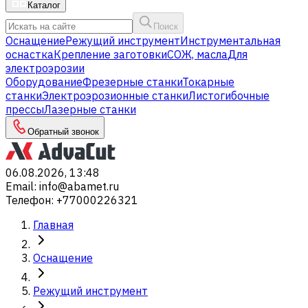
Каталог
Поиск
Оснащение
Режущий инструмент
Инструментальная
оснастка
Крепление заготовки
СОЖ, масла
Для
электроэрозии
Оборудование
Фрезерные станки
Токарные
станки
Электроэрозионные станки
Листогибочные
прессы
Лазерные станки
Обратный звонок
06.08.2026, 13:48
Email
:
info@abamet.ru
Телефон
:
+77000226321
Главная
Оснащение
Режущий инструмент