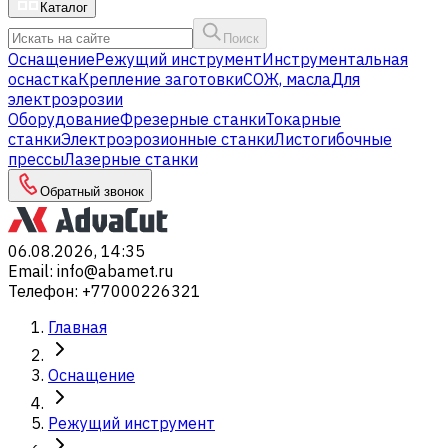
Каталог
Поиск
Оснащение
Режущий инструмент
Инструментальная
оснастка
Крепление заготовки
СОЖ, масла
Для
электроэрозии
Оборудование
Фрезерные станки
Токарные
станки
Электроэрозионные станки
Листогибочные
прессы
Лазерные станки
Обратный звонок
06.08.2026, 14:35
Email
:
info@abamet.ru
Телефон
:
+77000226321
Главная
Оснащение
Режущий инструмент