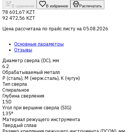
В сравнение
В избранное
Распечатать
78 601,67 KZT
92 472,56 KZT
Цена рассчитана по прайс листу на
05.08.2026
Основные параметры
Отзывы
Диаметр сверла (DC), мм
6.2
Обрабатываемый металл
Р (сталь)
,
M (нерж.сталь)
,
K (чугун)
Тип сверла
Спиральное
Глубина сверления
15D
Угол при вершине сверла (SIG)
135°
Материал режущего инструмента
Твердый сплав
Размер крепления режущего инструмента (DCON), мм