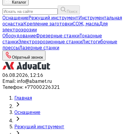
Каталог
Поиск
Оснащение
Режущий инструмент
Инструментальная
оснастка
Крепление заготовки
СОЖ, масла
Для
электроэрозии
Оборудование
Фрезерные станки
Токарные
станки
Электроэрозионные станки
Листогибочные
прессы
Лазерные станки
Обратный звонок
06.08.2026, 12:16
Email
:
info@abamet.ru
Телефон
:
+77000226321
Главная
Оснащение
Режущий инструмент