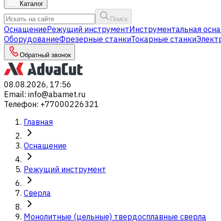
Каталог
Поиск
Оснащение
Режущий инструмент
Инструментальная осна
Оборудование
Фрезерные станки
Токарные станки
Элект
Обратный звонок
08.08.2026, 17:56
Email
:
info@abamet.ru
Телефон
:
+77000226321
Главная
Оснащение
Режущий инструмент
Сверла
Монолитные (цельные) твердосплавные сверла