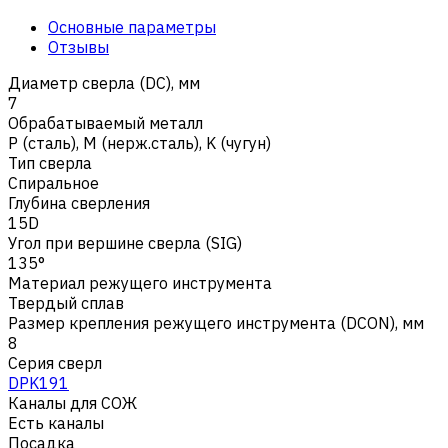
Основные параметры
Отзывы
Диаметр сверла (DC), мм
7
Обрабатываемый металл
Р (сталь)
,
M (нерж.сталь)
,
K (чугун)
Тип сверла
Спиральное
Глубина сверления
15D
Угол при вершине сверла (SIG)
135°
Материал режущего инструмента
Твердый сплав
Размер крепления режущего инструмента (DCON), мм
8
Серия сверл
DPK191
Каналы для СОЖ
Есть каналы
Посадка