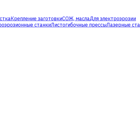
стка
Крепление заготовки
СОЖ, масла
Для электроэрозии
роэрозионные станки
Листогибочные прессы
Лазерные ст