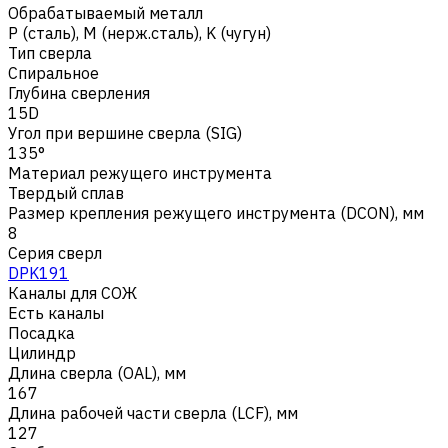
Обрабатываемый металл
Р (сталь)
,
M (нерж.сталь)
,
K (чугун)
Тип сверла
Спиральное
Глубина сверления
15D
Угол при вершине сверла (SIG)
135°
Материал режущего инструмента
Твердый сплав
Размер крепления режущего инструмента (DCON), мм
8
Серия сверл
DPK191
Каналы для СОЖ
Есть каналы
Посадка
Цилиндр
Длина сверла (OAL), мм
167
Длина рабочей части сверла (LCF), мм
127