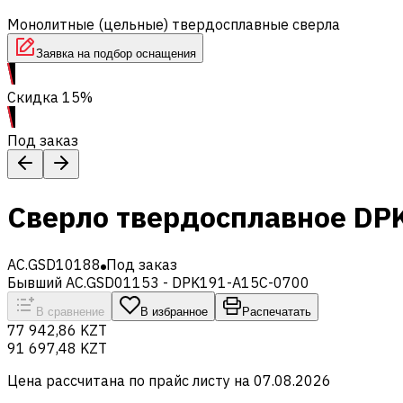
Монолитные (цельные) твердосплавные сверла
Заявка на подбор оснащения
Скидка 15%
Под заказ
Сверло твердосплавное DP
AC.GSD10188
Под заказ
Бывший AC.GSD01153 - DPK191-A15C-0700
В сравнение
В избранное
Распечатать
77 942,86 KZT
91 697,48 KZT
Цена рассчитана по прайс листу на
07.08.2026