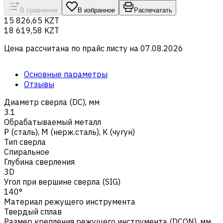
В сравнение
В избранное
Распечатать
15 826,65 KZT
18 619,58 KZT
Цена рассчитана по прайс листу на
07.08.2026
Основные параметры
Отзывы
Диаметр сверла (DC), мм
3.1
Обрабатываемый металл
Р (сталь)
,
M (нерж.сталь)
,
K (чугун)
Тип сверла
Спиральное
Глубина сверления
3D
Угол при вершине сверла (SIG)
140°
Материал режущего инструмента
Твердый сплав
Размер крепления режущего инструмента (DCON), мм