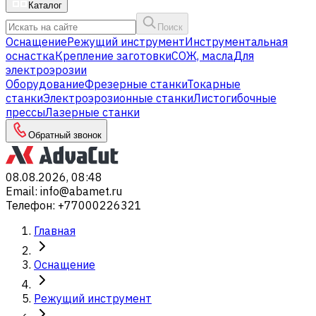
Каталог
Поиск
Оснащение
Режущий инструмент
Инструментальная
оснастка
Крепление заготовки
СОЖ, масла
Для
электроэрозии
Оборудование
Фрезерные станки
Токарные
станки
Электроэрозионные станки
Листогибочные
прессы
Лазерные станки
Обратный звонок
08.08.2026, 08:48
Email
:
info@abamet.ru
Телефон
:
+77000226321
Главная
Оснащение
Режущий инструмент