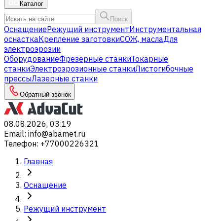
Каталог
Поиск
Оснащение
Режущий инструмент
Инструментальная
оснастка
Крепление заготовки
СОЖ, масла
Для
электроэрозии
Оборудование
Фрезерные станки
Токарные
станки
Электроэрозионные станки
Листогибочные
прессы
Лазерные станки
Обратный звонок
08.08.2026, 03:19
Email
:
info@abamet.ru
Телефон
:
+77000226321
Главная
Оснащение
Режущий инструмент