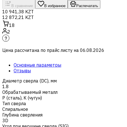
В сравнение
В избранное
Распечатать
10 941,38 KZT
12 872,21 KZT
18
2
Цена рассчитана по прайс листу на
06.08.2026
Основные параметры
Отзывы
Диаметр сверла (DC), мм
1.8
Обрабатываемый металл
Р (сталь)
,
K (чугун)
Тип сверла
Спиральное
Глубина сверления
3D
Угол при вершине сверла (SIG)