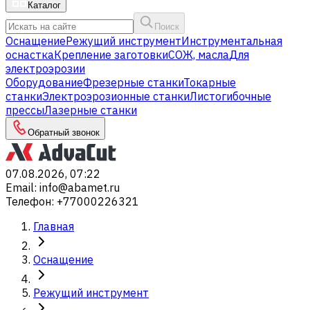
Каталог
Поиск
Оснащение
Режущий инструмент
Инструментальная
оснастка
Крепление заготовки
СОЖ, масла
Для
электроэрозии
Оборудование
Фрезерные станки
Токарные
станки
Электроэрозионные станки
Листогибочные
прессы
Лазерные станки
Обратный звонок
07.08.2026, 07:22
Email
:
info@abamet.ru
Телефон
:
+77000226321
Главная
Оснащение
Режущий инструмент