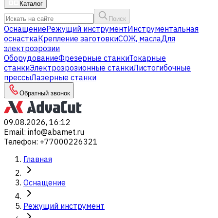
Каталог
Поиск
Оснащение
Режущий инструмент
Инструментальная
оснастка
Крепление заготовки
СОЖ, масла
Для
электроэрозии
Оборудование
Фрезерные станки
Токарные
станки
Электроэрозионные станки
Листогибочные
прессы
Лазерные станки
Обратный звонок
09.08.2026, 16:12
Email
:
info@abamet.ru
Телефон
:
+77000226321
Главная
Оснащение
Режущий инструмент