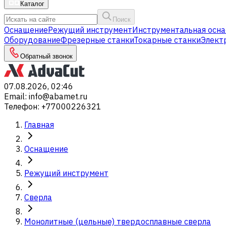
Каталог
Поиск
Оснащение
Режущий инструмент
Инструментальная осна
Оборудование
Фрезерные станки
Токарные станки
Элект
Обратный звонок
07.08.2026, 02:46
Email
:
info@abamet.ru
Телефон
:
+77000226321
Главная
Оснащение
Режущий инструмент
Сверла
Монолитные (цельные) твердосплавные сверла