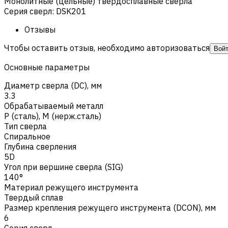
Монолитные (цельные) твердосплавные сверла
Серия сверл
:
DSK201
Отзывы
Чтобы оставить отзыв, необходимо авторизоваться
Вой
Основные параметры
Диаметр сверла (DC), мм
3.3
Обрабатываемый металл
Р (сталь)
,
M (нерж.сталь)
Тип сверла
Спиральное
Глубина сверления
5D
Угол при вершине сверла (SIG)
140°
Материал режущего инструмента
Твердый сплав
Размер крепления режущего инструмента (DCON), мм
6
Серия сверл