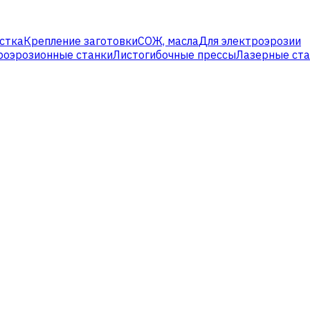
стка
Крепление заготовки
СОЖ, масла
Для электроэрозии
роэрозионные станки
Листогибочные прессы
Лазерные ст