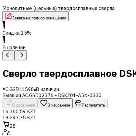
Монолитные (цельные) твердосплавные сверла
Заявка на подбор оснащения
Скидка 15%
В наличии
Сверло твердосплавное DS
AC.GSD11598
В наличии
Бывший AC.GSD02376 - DSK201-A5N-0330
В сравнение
В избранное
Распечатать
16 360,59 KZT
19 247,75 KZT
28
9