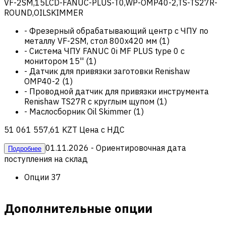
VF-2SM,15LCD-FANUC-PLUS-T0,WP-OMP40-2,TS-TS27R-
ROUND,OILSKIMMER
-
Фрезерный обрабатывающий центр с ЧПУ по
металлу VF-2SM, стол 800х420 мм
(
1
)
-
Система ЧПУ FANUC 0i MF PLUS type 0 с
монитором 15''
(
1
)
-
Датчик для привязки заготовки Renishaw
OMP40-2
(
1
)
-
Проводной датчик для привязки инструмента
Renishaw TS27R с круглым щупом
(
1
)
-
Маслосборник Oil Skimmer
(
1
)
51 061 557,61 KZT
Цена с НДС
01.11.2026
- Ориентировочная дата
Подробнее
поступления на склад
Опции
37
Дополнительные опции