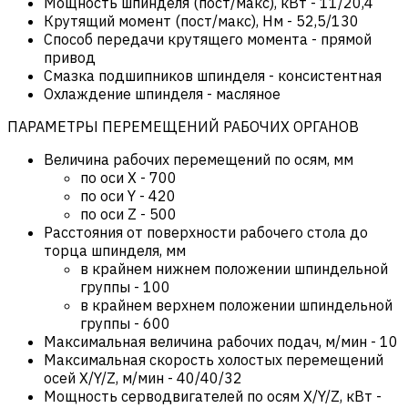
Мощность шпинделя (пост/макс), кВт
-
11/20,4
Крутящий момент (пост/макс), Нм
-
52,5/130
Способ передачи крутящего момента
-
прямой
привод
Смазка подшипников шпинделя
-
консистентная
Охлаждение шпинделя
-
масляное
ПАРАМЕТРЫ ПЕРЕМЕЩЕНИЙ РАБОЧИХ ОРГАНОВ
Величина рабочих перемещений по осям, мм
по оси X
-
700
по оси Y
-
420
по оси Z
-
500
Расстояния от поверхности рабочего стола до
торца шпинделя, мм
в крайнем нижнем положении шпиндельной
группы
-
100
в крайнем верхнем положении шпиндельной
группы
-
600
Максимальная величина рабочих подач, м/мин
-
10
Максимальная скорость холостых перемещений
осей X/Y/Z, м/мин
-
40/40/32
Мощность серводвигателей по осям X/Y/Z, кВт
-