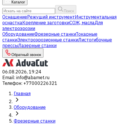
Каталог
Поиск
Оснащение
Режущий инструмент
Инструментальная
оснастка
Крепление заготовки
СОЖ, масла
Для
электроэрозии
Оборудование
Фрезерные станки
Токарные
станки
Электроэрозионные станки
Листогибочные
прессы
Лазерные станки
Обратный звонок
06.08.2026, 19:24
Email
:
info@abamet.ru
Телефон
:
+77000226321
Главная
Оборудование
Фрезерные станки