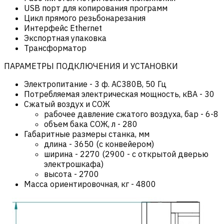
USB порт для копирования программ
Цикл прямого резьбонарезания
Интерфейс Ethernet
Экспортная упаковка
Трансформатор
ПАРАМЕТРЫ ПОДКЛЮЧЕНИЯ И УСТАНОВКИ
Электропитание
-
3 ф. AC380В, 50 Гц
Потребляемая электрическая мощность, кВА
-
30
Сжатый воздух и СОЖ
рабочее давление сжатого воздуха, бар
-
6-8
объем бака СОЖ, л
-
280
Габаритные размеры станка, мм
длина
-
3650 (с конвейером)
ширина
-
2270 (2900 - с открытой дверью
электрошкафа)
высота
-
2700
Масса ориентировочная, кг
-
4800