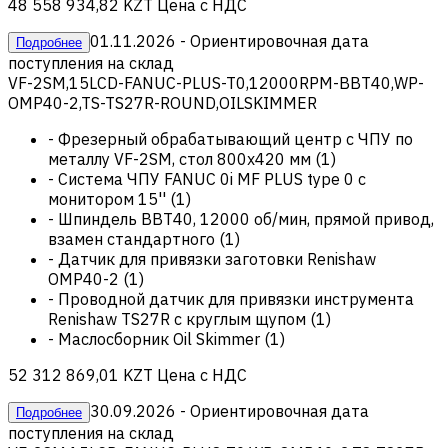
48 558 934,82 KZT
Цена с НДС
01.11.2026
- Ориентировочная дата
Подробнее
поступления на склад
VF-2SM,15LCD-FANUC-PLUS-T0,12000RPM-BBT40,WP-
OMP40-2,TS-TS27R-ROUND,OILSKIMMER
-
Фрезерный обрабатывающий центр с ЧПУ по
металлу VF-2SM, стол 800х420 мм
(
1
)
-
Система ЧПУ FANUC 0i MF PLUS type 0 с
монитором 15''
(
1
)
-
Шпиндель BBT40, 12000 об/мин, прямой привод,
взамен стандартного
(
1
)
-
Датчик для привязки заготовки Renishaw
OMP40-2
(
1
)
-
Проводной датчик для привязки инструмента
Renishaw TS27R с круглым щупом
(
1
)
-
Маслосборник Oil Skimmer
(
1
)
52 312 869,01 KZT
Цена с НДС
30.09.2026
- Ориентировочная дата
Подробнее
поступления на склад