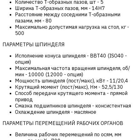
Количество Т-образных пазов, шт
-
5
Ширина Т-образных пазов, мм
-
14H7
Расстояние между соседними Т-образными
пазами, мм
-
80
Максимально допустимая нагрузка на стол, кг
-
500
ПАРАМЕТРЫ ШПИНДЕЛЯ
Исполнение конуса шпинделя
-
BBT40 (ISO40 -
опция)
Максимальная частота вращения шпинделя, об/
мин
-
10000 (12000 - опция)
Мощность шпинделя (пост/макс), кВт
-
11/20,4
Крутящий момент (пост/макс), Нм
-
52,5/130
Способ передачи крутящего момента
-
прямой
привод
Смазка подшипников шпинделя
-
консистентная
Охлаждение шпинделя
-
масляное
ПАРАМЕТРЫ ПЕРЕМЕЩЕНИЙ РАБОЧИХ ОРГАНОВ
Величина рабочих перемещений по осям, мм