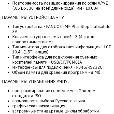
Повторяемость позиционирования по осям X/Y/Z
(JIS B6330, на всей длине хода), мм
-
±0,004
ПАРАМЕТРЫ УСТРОЙСТВА ЧПУ
Тип устройства
-
FANUC 0i MF Plus Step 2 absolute
3A
Количество управляемых осей
-
3 (4 c доп.
поворотным столом)
Тип монитора для отображения информации
-
LCD
10,4" (15" - опция)
Тип интерфейса для подключения съемных
носителей памяти
-
USB/CF/PCMCIA
Интерфейсы для подключения
-
RJ45/RS232C
Объем памяти для хранения программ
-
8 Мб
ПАРАМЕТРЫ УПРАВЛЕНИЯ УЧПУ:
программирование совместимо с G-кодом
стандарта ISO
возможность выбора Русского языка
графическая визуализация
встроенные стандартные циклы обработки