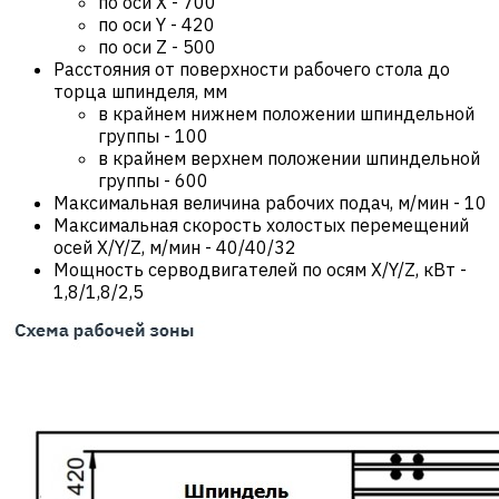
по оси X
-
700
по оси Y
-
420
по оси Z
-
500
Расстояния от поверхности рабочего стола до
торца шпинделя, мм
в крайнем нижнем положении шпиндельной
группы
-
100
в крайнем верхнем положении шпиндельной
группы
-
600
Максимальная величина рабочих подач, м/мин
-
10
Максимальная скорость холостых перемещений
осей X/Y/Z, м/мин
-
40/40/32
Мощность серводвигателей по осям X/Y/Z, кВт
-
1,8/1,8/2,5