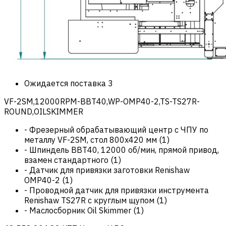
Ожидается поставка
3
VF-2SM,12000RPM-BBT40,WP-OMP40-2,TS-TS27R-
ROUND,OILSKIMMER
-
Фрезерный обрабатывающий центр с ЧПУ по
металлу VF-2SM, стол 800х420 мм
(
1
)
-
Шпиндель BBT40, 12000 об/мин, прямой привод,
взамен стандартного
(
1
)
-
Датчик для привязки заготовки Renishaw
OMP40-2
(
1
)
-
Проводной датчик для привязки инструмента
Renishaw TS27R с круглым щупом
(
1
)
-
Маслосборник Oil Skimmer
(
1
)