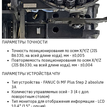
ПАРАМЕТРЫ ТОЧНОСТИ
Точность позиционирования по осям X/Y/Z (JIS
B6330, на всей длине хода), мм
-
±0,005
Повторяемость позиционирования по осям X/Y/Z
(JIS B6330, на всей длине хода), мм
-
±0,004
ПАРАМЕТРЫ УСТРОЙСТВА ЧПУ
Тип устройства
-
FANUC 0i MF Plus Step 2 absolute
3A
Количество управляемых осей
-
3 (4 с доп.
поворотным столом)
Тип монитора для отображения информации
-
LCD
10,4" (15" - опция)