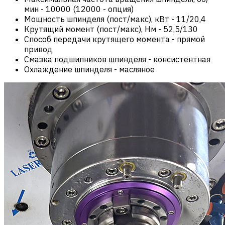
мин
-
10000 (12000 - опция)
Мощность шпинделя (пост/макс), кВт
-
11/20,4
Крутящий момент (пост/макс), Нм
-
52,5/130
Способ передачи крутящего момента
-
прямой
привод
Смазка подшипников шпинделя
-
консистентная
Охлаждение шпинделя
-
масляное