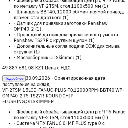
-
Фрезерный обрабатывающий центр с ЧПУ Fanuc
по металлу VF-2TSM, стол 1100х500 мм
(
1
)
-
Шпиндель BBT40, 12000 об/мин, прямой привод,
взамен стандартного
(
1
)
-
Датчик для привязки заготовки Renishaw
OMP40-2
(
1
)
-
Проводной датчик для привязки инструмента
Renishaw TS27R с круглым щупом
(
1
)
-
Дополнительные сопла подачи СОЖ для смыва
стружки
(
1
)
-
Маслосборник Oil Skimmer
(
1
)
49 887 681,08 KZT
Цена с НДС
30.09.2026
- Ориентировочная дата
Подробнее
поступления на склад
VF-2TSM,15LCD-FANUC-PLUS-T0,12000RPM-BBT40,WP-
OMP40-2,TS-TS27R-ROUND,CHIP-
FLUSHING,OILSKIMMER
-
Фрезерный обрабатывающий центр с ЧПУ Fanuc
по металлу VF-2TSM, стол 1100х500 мм
(
1
)
-
Система ЧПУ FANUC 0i MF PLUS type 0 с