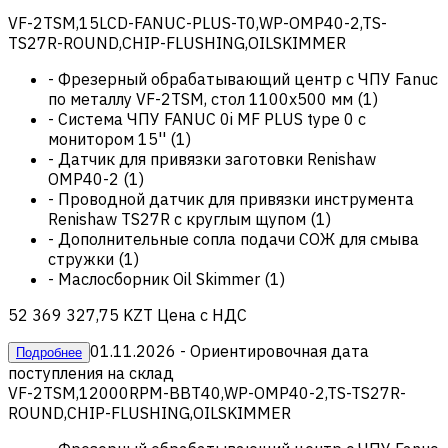
VF-2TSM,15LCD-FANUC-PLUS-T0,WP-OMP40-2,TS-
TS27R-ROUND,CHIP-FLUSHING,OILSKIMMER
-
Фрезерный обрабатывающий центр с ЧПУ Fanuc
по металлу VF-2TSM, стол 1100х500 мм
(
1
)
-
Система ЧПУ FANUC 0i MF PLUS type 0 с
монитором 15''
(
1
)
-
Датчик для привязки заготовки Renishaw
OMP40-2
(
1
)
-
Проводной датчик для привязки инструмента
Renishaw TS27R с круглым щупом
(
1
)
-
Дополнительные сопла подачи СОЖ для смыва
стружки
(
1
)
-
Маслосборник Oil Skimmer
(
1
)
52 369 327,75 KZT
Цена с НДС
01.11.2026
- Ориентировочная дата
Подробнее
поступления на склад
VF-2TSM,12000RPM-BBT40,WP-OMP40-2,TS-TS27R-
ROUND,CHIP-FLUSHING,OILSKIMMER