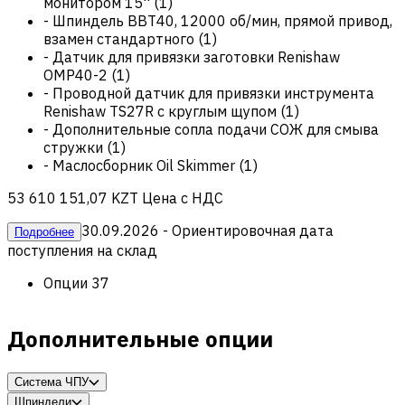
монитором 15''
(
1
)
-
Шпиндель BBT40, 12000 об/мин, прямой привод,
взамен стандартного
(
1
)
-
Датчик для привязки заготовки Renishaw
OMP40-2
(
1
)
-
Проводной датчик для привязки инструмента
Renishaw TS27R с круглым щупом
(
1
)
-
Дополнительные сопла подачи СОЖ для смыва
стружки
(
1
)
-
Маслосборник Oil Skimmer
(
1
)
53 610 151,07 KZT
Цена с НДС
30.09.2026
- Ориентировочная дата
Подробнее
поступления на склад
Опции
37
Дополнительные опции
Система ЧПУ
Шпиндели