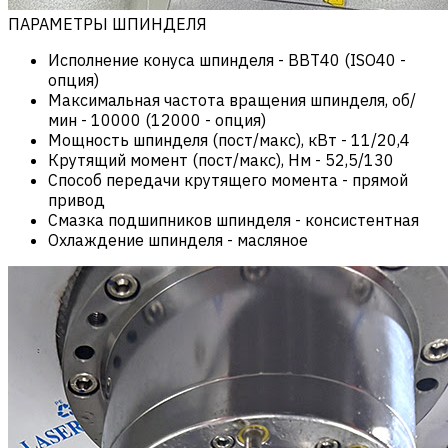
ПАРАМЕТРЫ ШПИНДЕЛЯ
Исполнение конуса шпинделя
-
BBT40 (ISO40 -
опция)
Максимальная частота вращения шпинделя, об/
мин
-
10000 (12000 - опция)
Мощность шпинделя (пост/макс), кВт
-
11/20,4
Крутящий момент (пост/макс), Нм
-
52,5/130
Способ передачи крутящего момента
-
прямой
привод
Смазка подшипников шпинделя
-
консистентная
Охлаждение шпинделя
-
масляное