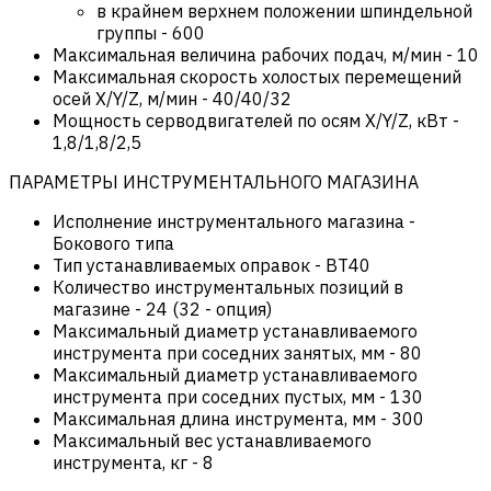
в крайнем верхнем положении шпиндельной
группы
-
600
Максимальная величина рабочих подач, м/мин
-
10
Максимальная скорость холостых перемещений
осей X/Y/Z, м/мин
-
40/40/32
Мощность серводвигателей по осям X/Y/Z, кВт
-
1,8/1,8/2,5
ПАРАМЕТРЫ ИНСТРУМЕНТАЛЬНОГО МАГАЗИНА
Исполнение инструментального магазина
-
Бокового типа
Тип устанавливаемых оправок
-
BT40
Количество инструментальных позиций в
магазине
-
24 (32 - опция)
Максимальный диаметр устанавливаемого
инструмента при соседних занятых, мм
-
80
Максимальный диаметр устанавливаемого
инструмента при соседних пустых, мм
-
130
Максимальная длина инструмента, мм
-
300
Максимальный вес устанавливаемого
инструмента, кг
-
8