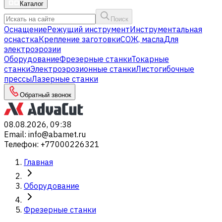
Каталог
Поиск
Оснащение
Режущий инструмент
Инструментальная
оснастка
Крепление заготовки
СОЖ, масла
Для
электроэрозии
Оборудование
Фрезерные станки
Токарные
станки
Электроэрозионные станки
Листогибочные
прессы
Лазерные станки
Обратный звонок
08.08.2026, 09:38
Email
:
info@abamet.ru
Телефон
:
+77000226321
Главная
Оборудование
Фрезерные станки