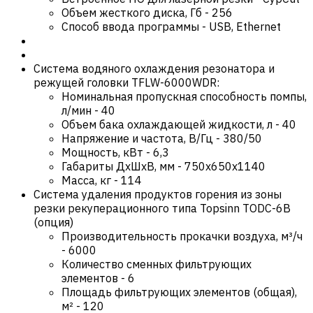
Объем жесткого диска, Гб
-
256
Способ ввода программы
-
USB, Ethernet
Система водяного охлаждения резонатора и
режущей головки TFLW-6000WDR:
Номинальная пропускная способность помпы,
л/мин
-
40
Объем бака охлаждающей жидкости, л
-
40
Напряжение и частота, В/Гц
-
380/50
Мощность, кВт
-
6,3
Габариты ДхШхВ, мм
-
750х650х1140
Масса, кг
-
114
Система удаления продуктов горения из зоны
резки рекуперационного типа Topsinn TODC-6B
(опция)
Производительность прокачки воздуха, м³/ч
-
6000
Количество сменных фильтрующих
элементов
-
6
Площадь фильтрующих элементов (общая),
м²
-
120