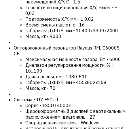
перемещений X/Y, G
-
1,5
Точность позиционирования X/Y, мм/м:
-
±
0,03
Повторяемость X/Y, мм
-
± 0,02
Время смены паллет, с
-
16
Габариты ДхШхВ, мм
-
10400х3300х2400
Масса, кг
-
9000
Оптоволоконный резонатор Raycus RFL-C6000S-
CE:
Максимальная мощность лазера, Вт
-
6000
Диапазон регулирования мощности, %
-
10...100
Длина волны, нм
-
1080 ± 10
Габариты ДхШхВ, мм
-
455x802x168
Масса, кг
-
70
Система ЧПУ FSCUT:
Серия
-
FSCUT4000E
Широкоформатный дисплей с вертикальным
расположением, диагональ
-
27’’
Операционная система
-
Windows
Встроенное ПО для лазерной резки
-
CypCut