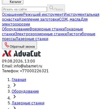
Каталог
Поиск
Оснащение
Режущий инструмент
Инструментальная
оснастка
Крепление заготовки
СОЖ, масла
Для
электроэрозии
Оборудование
Фрезерные станки
Токарные
станки
Электроэрозионные станки
Листогибочные
прессы
Лазерные станки
Обратный звонок
09.08.2026, 13:00
Email
:
info@abamet.ru
Телефон
:
+77000226321
Главная
Оборудование
Лазерные станки