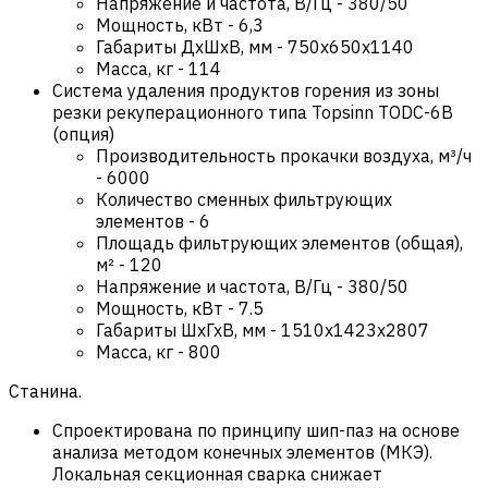
Напряжение и частота, В/Гц
-
380/50
Мощность, кВт
-
6,3
Габариты ДхШхВ, мм
-
750х650х1140
Масса, кг
-
114
Система удаления продуктов горения из зоны
резки рекуперационного типа Topsinn TODC-6B
(опция)
Производительность прокачки воздуха, м³/ч
-
6000
Количество сменных фильтрующих
элементов
-
6
Площадь фильтрующих элементов (общая),
м²
-
120
Напряжение и частота, В/Гц
-
380/50
Мощность, кВт
-
7.5
Габариты ШхГхВ, мм
-
1510x1423x2807
Масса, кг
-
800
Станина.
Спроектирована по принципу шип-паз на основе
анализа методом конечных элементов (МКЭ).
Локальная секционная сварка снижает