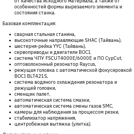
от качества исходного материала, а также от
особенностей формы вырезаемого элемента и
состояния станка.
Базовая комплектация:
сварная стальная станина,
высокоточные направляющие SHAC (Тайвань),
шестерня-рейка YYC (Тайвань),
сервоприводы и двигатели BOCI,
система ЧПУ FSCUT4000E/6000E и ПО CypCut,
оптоволоконный резонатор Raycus,
режущая головка с автоматической фокусировкой
BOCI BLT421S,
система водяного охлаждения резонатора и
режущей головки,
сменщик палет,
автоматическая система смазки,
автоматическая система смены газов SMC,
камеры для наблюдения за процессом резки,
стабилизатор напряжения,
центробежная вытяжка (улитка).