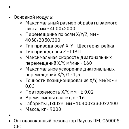
Основной модуль:
Максимальный размер обрабатываемого
листа, мм
-
4000х2000
Перемещение по осям X/Y/Z, мм
-
4050/2050/300
Тип привода осей X, Y
-
Шестерня-рейка
Тип привода оси Z
-
ШВП
Максимальная скорость диагональных
перемещений X/Y, м/мин
-
160
Максимальное ускорение диагональных
перемещений X/Y, G
-
1,5
Точность позиционирования X/Y, мм/м:
-
±
0,03
Повторяемость X/Y, мм
-
± 0,02
Время смены паллет, с
-
16
Габариты ДхШхВ, мм
-
10400х3300х2400
Масса, кг
-
9000
Оптоволоконный резонатор Raycus RFL-C6000S-
CE: