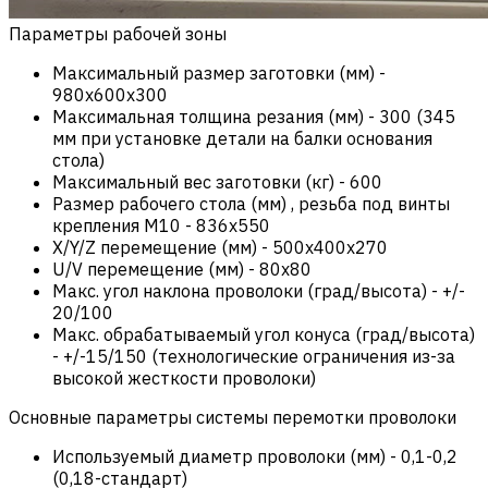
Параметры рабочей зоны
Максимальный размер заготовки (мм)
-
980х600х300
Максимальная толщина резания (мм)
-
300 (345
мм при установке детали на балки основания
стола)
Максимальный вес заготовки (кг)
-
600
Размер рабочего стола (мм) , резьба под винты
крепления М10
-
836х550
X/Y/Z перемещение (мм)
-
500х400х270
U/V перемещение (мм)
-
80х80
Макс. угол наклона проволоки (град/высота)
-
+/-
20/100
Макс. обрабатываемый угол конуса (град/высота)
-
+/-15/150 (технологические ограничения из-за
высокой жесткости проволоки)
Основные параметры системы перемотки проволоки
Используемый диаметр проволоки (мм)
-
0,1-0,2
(0,18-стандарт)