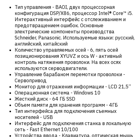
Тип управления
-
BAOI, двух процессорная
конфигурация DSP/X86, процессор Intel® Core™ i5.
Интерактивный интерфейс с отслеживанием и
предотвращением ошибок. Основные
электрические компоненты производства
Schneider, Panasonic. Используемые языки: русский,
английский, китайский
Количество управляемых осей
-
6, пять осей
позиционирования XYUVZ и ось W - активный
контроль натяжения проволоки. На всех осях
используются серводвигатели.
Управление барабаном перемотки проволоки
-
Сервопривод
Монитор для отражения информации
-
LCD 21,5”
Операционная система
-
Windows 10
Жесткий диск
-
64 ГБ SSD
Объем памяти для хранения программ
-
4ГБ
Тип интерфейса для подключения съемных
носителей
-
USB
Интерфейс для подключения станка в локальную
сеть
-
Fast Ethernet 10/100
Устройства ввода
-
Клавиатура, оптическая мышь