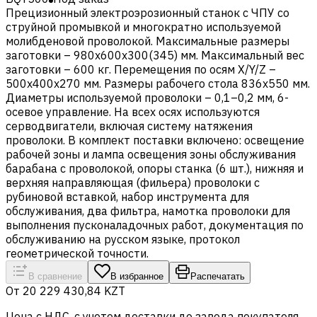
Прецизионный электроэрозионный станок с ЧПУ cо
струйной промывкой и многократно используемой
молибденовой проволокой. Максимальные размеры
заготовки – 980x600х300(345) мм. Максимальный вес
заготовки – 600 кг. Перемещения по осям X/Y/Z –
500x400х270 мм. Размеры рабочего стола 836х550 мм.
Диаметры используемой проволоки – 0,1–0,2 мм, 6-
осевое управление. На всех осях используются
серводвигатели, включая систему натяжения
проволоки. В комплект поставки включено: освещение
рабочей зоны и лампа освещения зоны обслуживания
барабана с проволокой, опоры станка (6 шт.), нижняя и
верхняя направляющая (фильера) проволоки с
рубиновой вставкой, набор инструмента для
обслуживания, два фильтра, намотка проволоки для
выполнения пусконаладочных работ, документация по
обслуживанию на русском языке, протокол
геометрической точности.
В сравнение
В избранное
Распечатать
От
20 229 430,84 KZT
Цена c НДС, с учетом доставки до завода покупателя.