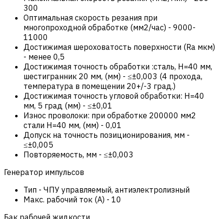
300
Оптимальная скорость резания при
многопроходной обработке (мм2/час)
-
9000-
11000
Достижимая шероховатость поверхности (Ra мкм)
-
менее 0,5
Достижимая точность обработки :сталь, Н=40 мм,
шестигранник 20 мм, (мм)
-
≤±0,003 (4 прохода,
температура в помещении 20+/-3 град.)
Достижимая точность угловой обработки: Н=40
мм, 5 град (мм)
-
≤±0,01
Износ проволоки: при обработке 200000 мм2
стали Н=40 мм, (мм)
-
0,01
Допуск на точность позиционирования, мм
-
≤±0,005
Повторяемость, мм
-
≤±0,003
Генератор импульсов
Тип
-
ЧПУ управляемый, антиэлектролизный
Макс. рабочий ток (А)
-
10
Бак рабочей жидкости