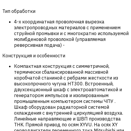
Тип обработки
4-х координатная проволочная вырезка
электропроводных материалов с применением
струйной промывки и с многократно используемой
молибденовой проволокой (управляемая
реверсивная подача)
-
Конструкция и особенности
Компактная конструкция с симметричной,
термически сбалансированной массивной
коробчатой станиной с ребрами жесткости из
высокопрочного чугуна HT300. Встроенный,
двухсекционный шкаф с электроавтоматикой и
генератором импульсов и изолированным
промышленным компьютером системы ЧПУ .
Шкаф оборудован радиаторной системой
охлаждения с внутренней циркуляцией воздуха.
Линейные направляющие и ШВП производства
THK. Прямой привод по осям XYVU. На осях XY
серводвигатели переменного тока Mitsubishi или