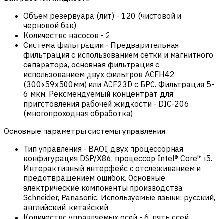
Объем резервуара (лит)
-
120 (чистовой и
черновой бак)
Количество насосов
-
2
Система фильтрации
-
Предварительная
фильтрация с использованием сетки и магнитного
сепаратора, основная фильтрация с
использованием двух фильтров ACFH42
(300x59x500мм) или ACF23D с БРС. Фильтрация 5-
6 мкм. Рекомендуемый концентрат для
приготовления рабочей жидкости - DIC-206
(многопроходная обработка)
Основные параметры системы управления
Тип управления
-
BAOI, двух процессорная
конфигурация DSP/X86, процессор Intel® Core™ i5.
Интерактивный интерфейс с отслеживанием и
предотвращением ошибок. Основные
электрические компоненты производства
Schneider, Panasonic. Используемые языки: русский,
английский, китайский
Количество управляемых осей
-
6, пять осей