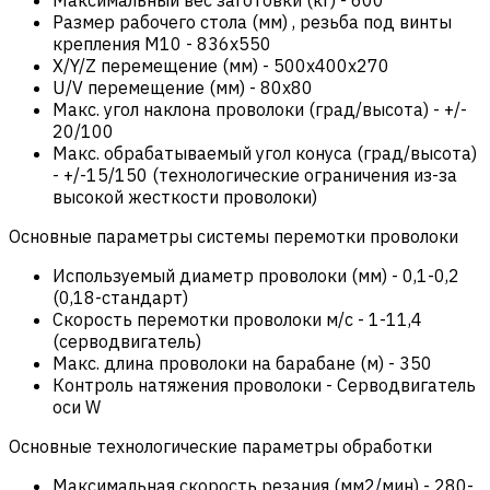
Размер рабочего стола (мм) , резьба под винты
крепления М10
-
836х550
X/Y/Z перемещение (мм)
-
500х400х270
U/V перемещение (мм)
-
80х80
Макс. угол наклона проволоки (град/высота)
-
+/-
20/100
Макс. обрабатываемый угол конуса (град/высота)
-
+/-15/150 (технологические ограничения из-за
высокой жесткости проволоки)
Основные параметры системы перемотки проволоки
Используемый диаметр проволоки (мм)
-
0,1-0,2
(0,18-стандарт)
Скорость перемотки проволоки м/с
-
1-11,4
(серводвигатель)
Макс. длина проволоки на барабане (м)
-
350
Контроль натяжения проволоки
-
Серводвигатель
оси W
Основные технологические параметры обработки
Максимальная скорость резания (мм2/мин)
-
280-