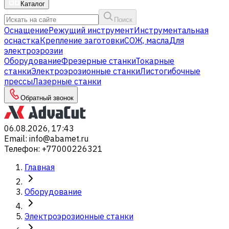
Каталог
Поиск
Оснащение
Режущий инструмент
Инструментальная
оснастка
Крепление заготовки
СОЖ, масла
Для
электроэрозии
Оборудование
Фрезерные станки
Токарные
станки
Электроэрозионные станки
Листогибочные
прессы
Лазерные станки
Обратный звонок
06.08.2026, 17:43
Email
:
info@abamet.ru
Телефон
:
+77000226321
Главная
Оборудование
Электроэрозионные станки