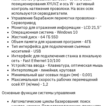
позиционирования XYUVZ и ось W - активный
контроль натяжения проволоки. На всех осях
используются серводвигатели.
Управление барабаном перемотки проволоки
-
Сервопривод
Монитор для отражения информации
-
LCD 21,5”
Операционная система
-
Windows 10
Жесткий диск
-
64 ГБ SSD
Объем памяти для хранения программ
-
4ГБ
Тип интерфейса для подключения съемных
носителей
-
USB
Интерфейс для подключения станка в локальную
сеть
-
Fast Ethernet 10/100
Устройства ввода
-
Клавиатура, оптическая мышь
Интерполяция
-
линейная, круговая
Минимальный шаг осевых подач (мм)
-
0,001
Максимальная скорость рабочих перемещений
осей XY (м/мин)
-
1,2
Основные функции системы управления
Автоматические циклы базирования: поиск
центра, кромки. Полуавтоматические: поиск угла