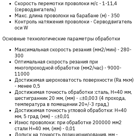
Скорость перемотки проволоки м/с
-
1-11,4
(серводвигатель)
Макс. длина проволоки на барабане (м)
-
350
Контроль натяжения проволоки
-
Серводвигатель
оси W
Основные технологические параметры обработки
Максимальная скорость резания (мм2/мин)
-
280-
300
Оптимальная скорость резания при
многопроходной обработке (мм2/час)
-
9000-
11000
Достижимая шероховатость поверхности (Ra мкм)
-
менее 0,5
Достижимая точность обработки :сталь, Н=40 мм,
шестигранник 20 мм, (мм)
-
≤±0,003 (4 прохода,
температура в помещении 20+/-3 град.)
Достижимая точность угловой обработки: Н=40
мм, 5 град (мм)
-
≤±0,01
Износ проволоки: при обработке 200000 мм2
стали Н=40 мм, (мм)
-
0,01
Допуск на точность позиционирования, мм
-